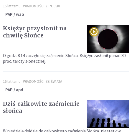
15 lat temu
WIADOMOŚCI Z POLSKI
PAP / wab
Księżyc przysłonił na
chwilę Słońce
O godz. 8.14 zaczęło się zaćmienie Słońca. Księżyc zasłonił ponad 80
proc. tarczy słonecznej.
16 lat temu
WIADOMOŚCI ZE ŚWIATA
PAP / apd
Dziś całkowite zaćmienie
słońca
W niedzielę dojdzie do całkowitego zaćmienia Słońca, niestety w