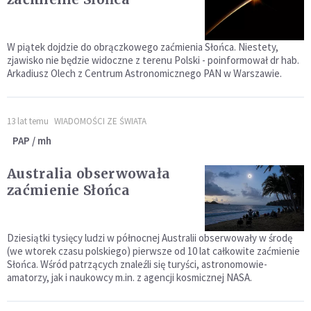
W piątek dojdzie do obrączkowego zaćmienia Słońca. Niestety,
zjawisko nie będzie widoczne z terenu Polski - poinformował dr hab.
Arkadiusz Olech z Centrum Astronomicznego PAN w Warszawie.
13 lat temu
WIADOMOŚCI ZE ŚWIATA
PAP / mh
Australia obserwowała
zaćmienie Słońca
Dziesiątki tysięcy ludzi w północnej Australii obserwowały w środę
(we wtorek czasu polskiego) pierwsze od 10 lat całkowite zaćmienie
Słońca. Wśród patrzących znaleźli się turyści, astronomowie-
amatorzy, jak i naukowcy m.in. z agencji kosmicznej NASA.