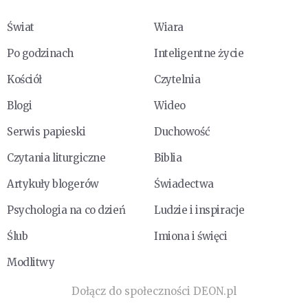
Świat
Wiara
Po godzinach
Inteligentne życie
Kościół
Czytelnia
Blogi
Wideo
Serwis papieski
Duchowość
Czytania liturgiczne
Biblia
Artykuły blogerów
Świadectwa
Psychologia na co dzień
Ludzie i inspiracje
Ślub
Imiona i święci
Modlitwy
Dołącz do społeczności DEON.pl