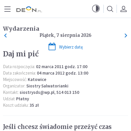
Przejdź do menu głównego
Przejdź do treści
Wydarzenia
Piątek, 7 sierpnia 2026
Wybierz datę
Daj mi pić
Data rozpoczęcia:
02 marca 2011 godz. 17:00
Data zakończenia:
04 marca 2012 godz. 13:00
Miejscowość:
Katowice
Organizator:
Siostry Salwatorianki
Kontakt:
siostrysds@wp.pl, 514 013 150
Udział:
Płatny
Koszt udziału:
35 zł
Jeśli chcesz świadomie przeżyć czas