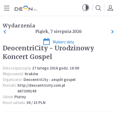
Przejdź do menu głównego
Przejdź do treści
Wydarzenia
Piątek, 7 sierpnia 2026
Wybierz datę
DeocentriCity - Urodzinowy
Koncert Gospel
Data rozpoczęcia:
27 lutego 2016 godz. 18:00
Miejscowość:
Kraków
Organizator:
DeocentriCity - zespół gospel
Kontakt:
http://deocentricity.com.pl
667309149
Udział:
Płatny
Koszt udziału:
30 / 15 PLN