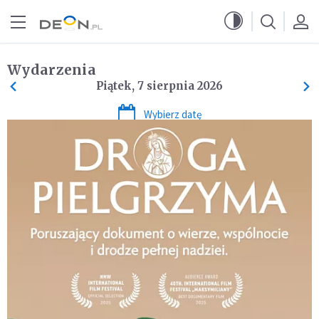
Przejdź do menu głównego
Przejdź do treści
Wydarzenia
Piątek, 7 sierpnia 2026
Wybierz datę