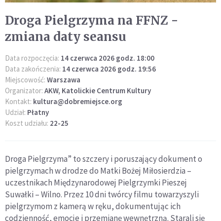
Droga Pielgrzyma na FFNZ -
zmiana daty seansu
Data rozpoczęcia:
14 czerwca 2026 godz. 18:00
Data zakończenia:
14 czerwca 2026 godz. 19:56
Miejscowość:
Warszawa
Organizator:
AKW, Katolickie Centrum Kultury
Kontakt:
kultura@dobremiejsce.org
Udział:
Płatny
Koszt udziału:
22-25
Droga Pielgrzyma” to szczery i poruszający dokument o
pielgrzymach w drodze do Matki Bożej Miłosierdzia –
uczestnikach Międzynarodowej Pielgrzymki Pieszej
Suwałki – Wilno. Przez 10 dni twórcy filmu towarzyszyli
pielgrzymom z kamerą w ręku, dokumentując ich
codzienność, emocje i przemianę wewnętrzną. Starali się