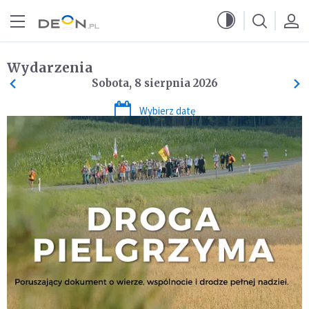
Przejdź do menu głównego
Przejdź do treści
Wydarzenia
Sobota, 8 sierpnia 2026
Wybierz datę