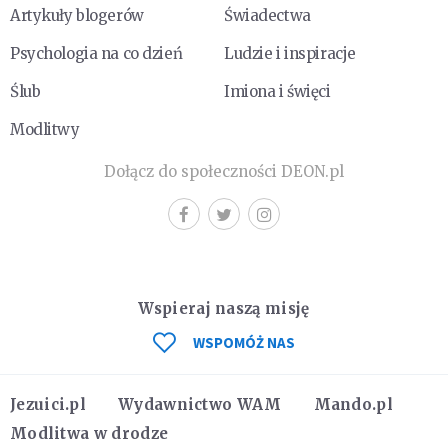
Artykuły blogerów
Świadectwa
Psychologia na co dzień
Ludzie i inspiracje
Ślub
Imiona i święci
Modlitwy
Dołącz do społeczności DEON.pl
Wspieraj naszą misję
WSPOMÓŻ NAS
Jezuici.pl
Wydawnictwo WAM
Mando.pl
Modlitwa w drodze