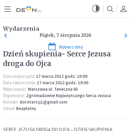
Przejdź do menu głównego
Przejdź do treści
Wydarzenia
Piątek, 7 sierpnia 2026
Wybierz datę
Dzień skupienia- Serce Jezusa
droga do Ojca
Data rozpoczęcia:
17 marca 2012 godz. 10:00
Data zakończenia:
17 marca 2012 godz. 19:00
Miejscowość:
Warszawa ul. Teneczna 65
Organizator:
Zgromadzenie Najświętszego Serca Jezusa
Kontakt:
dorotarscj1@gmail.com
Udział:
Bezpłatny
SERCE JEZUSA DROGĄ DO OJCA – DZIEŃ SKUPIENIA