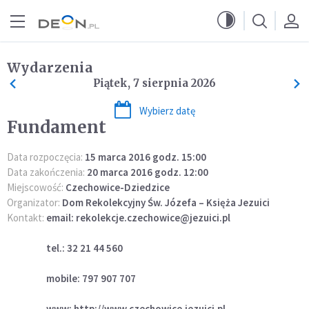
Przejdź do menu głównego
Przejdź do treści
Wydarzenia
Piątek, 7 sierpnia 2026
Wybierz datę
Fundament
Data rozpoczęcia:
15 marca 2016 godz. 15:00
Data zakończenia:
20 marca 2016 godz. 12:00
Miejscowość:
Czechowice-Dziedzice
Organizator:
Dom Rekolekcyjny Św. Józefa – Księża Jezuici
Kontakt:
email: rekolekcje.czechowice@jezuici.pl
tel.: 32 21 44 560
mobile: 797 907 707
www: http://www.czechowice.jezuici.pl