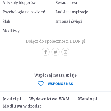
Artykuły blogerów
Świadectwa
Psychologia na co dzień
Ludzie i inspiracje
Ślub
Imiona i święci
Modlitwy
Dołącz do społeczności DEON.pl
Wspieraj naszą misję
WSPOMÓŻ NAS
Jezuici.pl
Wydawnictwo WAM
Mando.pl
Modlitwa w drodze