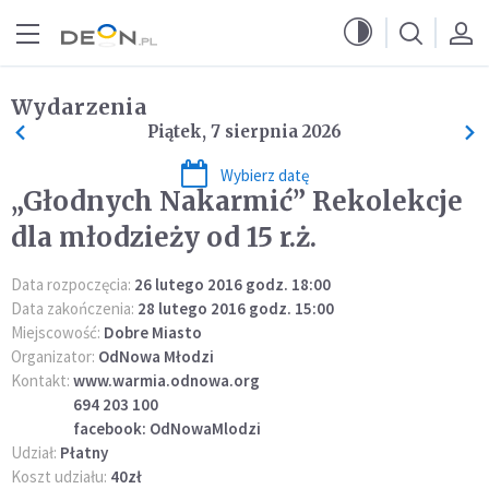
Przejdź do menu głównego
Przejdź do treści
Wydarzenia
Piątek, 7 sierpnia 2026
Wybierz datę
„Głodnych Nakarmić” Rekolekcje
dla młodzieży od 15 r.ż.
Data rozpoczęcia:
26 lutego 2016 godz. 18:00
Data zakończenia:
28 lutego 2016 godz. 15:00
Miejscowość:
Dobre Miasto
Organizator:
OdNowa Młodzi
Kontakt:
www.warmia.odnowa.org
694 203 100
facebook: OdNowaMlodzi
Udział:
Płatny
Koszt udziału:
40zł