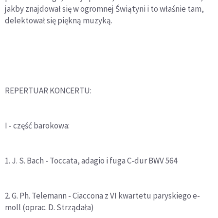
jakby znajdował się w ogromnej Świątyni i to właśnie tam,
delektował się piękną muzyką.
REPERTUAR KONCERTU:
I - część barokowa:
1. J. S. Bach - Toccata, adagio i fuga C-dur BWV 564
2. G. Ph. Telemann - Ciaccona z VI kwartetu paryskiego e-
moll (oprac. D. Strządała)