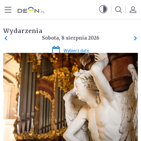
Przejdź do menu głównego
Przejdź do treści
Wydarzenia
Sobota, 8 sierpnia 2026
Wybierz datę