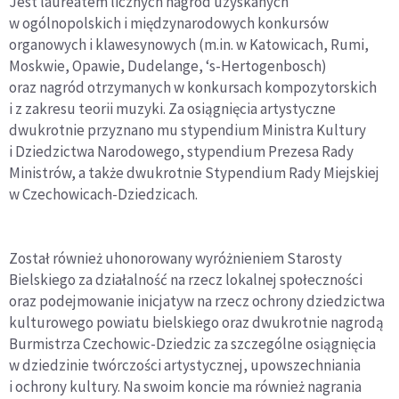
Jest laureatem licznych nagród uzyskanych
w ogólnopolskich i międzynarodowych konkursów
organowych i klawesynowych (m.in. w Katowicach, Rumi,
Moskwie, Opawie, Dudelange, ‘s-Hertogenbosch)
oraz nagród otrzymanych w konkursach kompozytorskich
i z zakresu teorii muzyki. Za osiągnięcia artystyczne
dwukrotnie przyznano mu stypendium Ministra Kultury
i Dziedzictwa Narodowego, stypendium Prezesa Rady
Ministrów, a także dwukrotnie Stypendium Rady Miejskiej
w Czechowicach-Dziedzicach.
Został również uhonorowany wyróżnieniem Starosty
Bielskiego za działalność na rzecz lokalnej społeczności
oraz podejmowanie inicjatyw na rzecz ochrony dziedzictwa
kulturowego powiatu bielskiego oraz dwukrotnie nagrodą
Burmistrza Czechowic-Dziedzic za szczególne osiągnięcia
w dziedzinie twórczości artystycznej, upowszechniania
i ochrony kultury. Na swoim koncie ma również nagrania