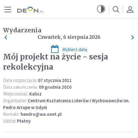
Przejdź do menu głównego
Przejdź do treści
Wydarzenia
Czwartek, 6 sierpnia 2026
Wybierz datę
Mój projekt na życie - sesja
rekolekcyjna
Data rozpoczęcia:
07 stycznia 2011
Data zakończenia:
09 grudnia 2010
Miejscowość:
Kalisz
Organizator:
Centrum Kształcenia Liderów i Wychowawców im.
Pedro Arrupe w Gdyni
Kontakt:
hendro@wa.onet.pl
Udział:
Płatny