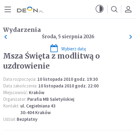
Przejdź do menu głównego
Przejdź do treści
Wydarzenia
Środa, 5 sierpnia 2026
Wybierz datę
Msza Święta z modlitwą o
uzdrowienie
Data rozpoczęcia:
10 listopada 2010 godz. 19:30
Data zakończenia:
10 listopada 2010 godz. 22:00
Miejscowość:
Kraków
Organizator:
Parafia MB Saletyńskiej
Kontakt:
ul. Cegielniana 43
30-404 Kraków
Udział:
Bezpłatny