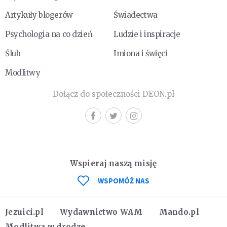
Artykuły blogerów
Świadectwa
Psychologia na co dzień
Ludzie i inspiracje
Ślub
Imiona i święci
Modlitwy
Dołącz do społeczności DEON.pl
Wspieraj naszą misję
WSPOMÓŻ NAS
Jezuici.pl
Wydawnictwo WAM
Mando.pl
Modlitwa w drodze