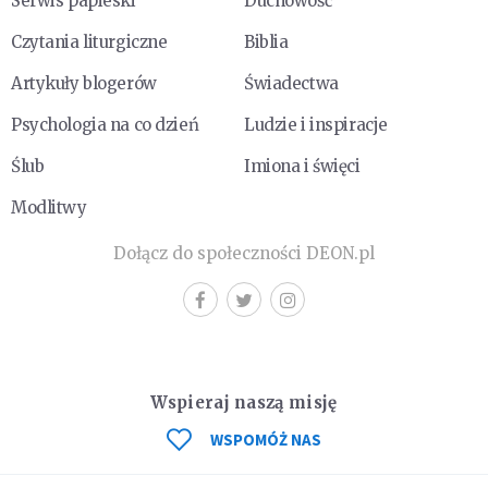
Serwis papieski
Duchowość
Czytania liturgiczne
Biblia
Artykuły blogerów
Świadectwa
Psychologia na co dzień
Ludzie i inspiracje
Ślub
Imiona i święci
Modlitwy
Dołącz do społeczności DEON.pl
Wspieraj naszą misję
WSPOMÓŻ NAS