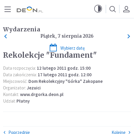
Przejdź do menu głównego
Przejdź do treści
Wydarzenia
Piątek, 7 sierpnia 2026
Wybierz datę
Rekolekcje "Fundament"
Data rozpoczęcia:
12 lutego 2011 godz. 15:00
Data zakończenia:
17 lutego 2011 godz. 12:00
Miejscowość:
Dom Rekolekcyjny "Górka" Zakopane
Organizator:
Jezuici
Kontakt:
www.drgorka.deon.pl
Udział:
Płatny
Poprzednie
Kolejne