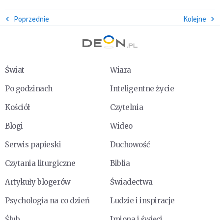
Poprzednie
Kolejne
Świat
Wiara
Po godzinach
Inteligentne życie
Kościół
Czytelnia
Blogi
Wideo
Serwis papieski
Duchowość
Czytania liturgiczne
Biblia
Artykuły blogerów
Świadectwa
Psychologia na co dzień
Ludzie i inspiracje
Ślub
Imiona i święci