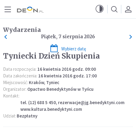
Przejdź do menu głównego
Przejdź do treści
Wydarzenia
Piątek, 7 sierpnia 2026
Wybierz datę
Tyniecki Dzień Skupienia
Data rozpoczęcia:
16 kwietnia 2016 godz. 09:00
Data zakończenia:
16 kwietnia 2016 godz. 17:00
Miejscowość:
Kraków, Tyniec
Organizator:
Opactwo Benedyktynów w Tyńcu
Kontakt:
tel. (12) 688 5 450, rezerwacje@jg.benedyktyni.com
www.kultura.benedyktyni.com
Udział:
Bezpłatny