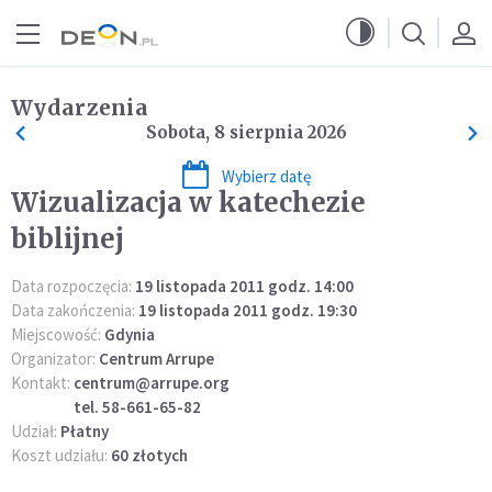
Przejdź do menu głównego
Przejdź do treści
Wydarzenia
Sobota, 8 sierpnia 2026
Wybierz datę
Wizualizacja w katechezie
biblijnej
Data rozpoczęcia:
19 listopada 2011 godz. 14:00
Data zakończenia:
19 listopada 2011 godz. 19:30
Miejscowość:
Gdynia
Organizator:
Centrum Arrupe
Kontakt:
centrum@arrupe.org
tel. 58-661-65-82
Udział:
Płatny
Koszt udziału:
60 złotych