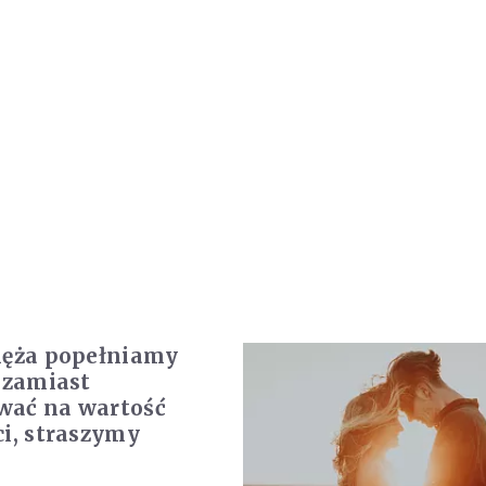
ięża popełniamy
o zamiast
wać na wartość
ci, straszymy