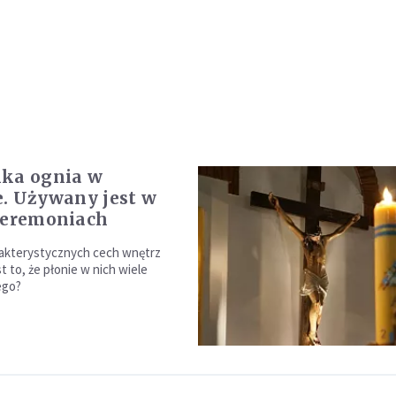
ika ognia w
e. Używany jest w
ceremoniach
akterystycznych cech wnętrz
t to, że płonie w nich wiele
ego?