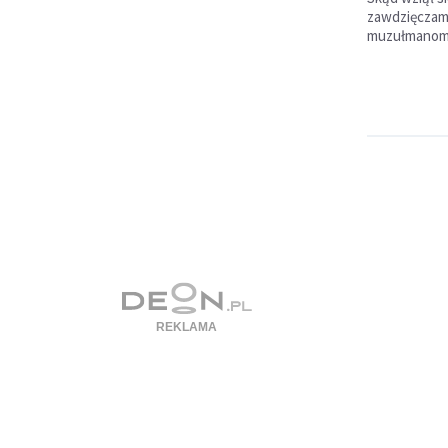
zawdzięczam
muzułmanom