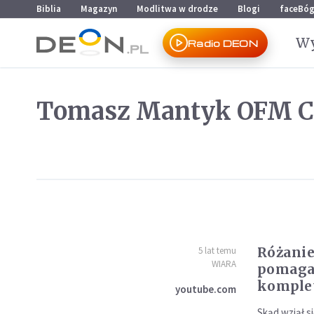
Przejdź do menu głównego
Przejdź do treści
Biblia
Magazyn
Modlitwa w drodze
Blogi
faceBó
Wy
Radio DEON
Tomasz Mantyk OFM C
Różanie
5 lat temu
WIARA
pomaga
komple
youtube.com
Skąd wziął s