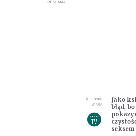
Jako ks
6 lat temu
WIARA
błąd, b
pokazy
czystoś
seksem