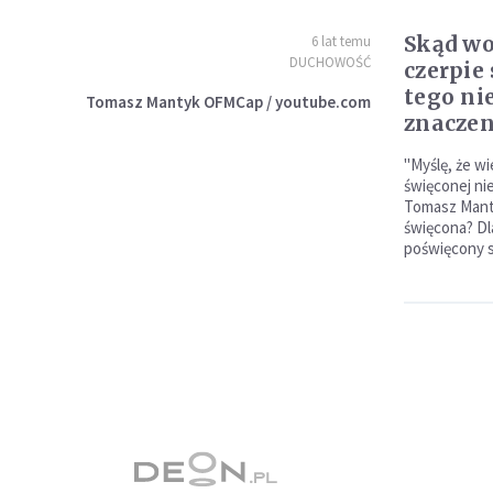
Skąd wo
6 lat temu
DUCHOWOŚĆ
czerpie
tego ni
Tomasz Mantyk OFMCap / youtube.com
znaczen
"Myślę, że wi
święconej ni
Tomasz Mant
święcona? Dl
poświęcony s