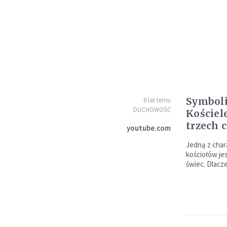
Symbol
6 lat temu
DUCHOWOŚĆ
Kościel
trzech 
youtube.com
Jedną z char
kościołów jes
świec. Dlacz