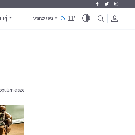
11
°
cej
Warszawa
opularniejsze