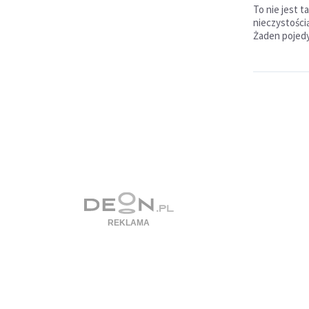
To nie jest t
nieczystości
Żaden pojedy