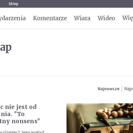
g
Sklep
Wię
darzenia
Komentarze
Wiara
Wideo
ap
Najnowsze
Najp
c nie jest od
nia. "To
tny nonsens"
ię różaniec? Jego wygląd