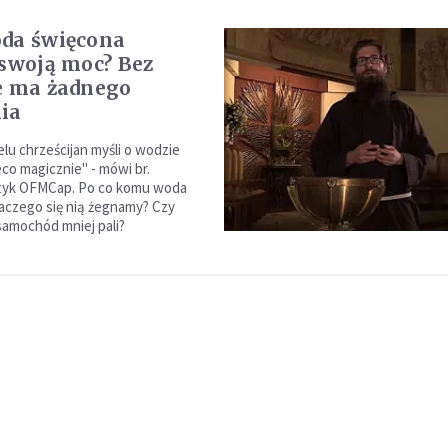
da święcona
 swoją moc? Bez
e ma żadnego
ia
elu chrześcijan myśli o wodzie
eco magicznie" - mówi br.
yk OFMCap. Po co komu woda
aczego się nią żegnamy? Czy
amochód mniej pali?