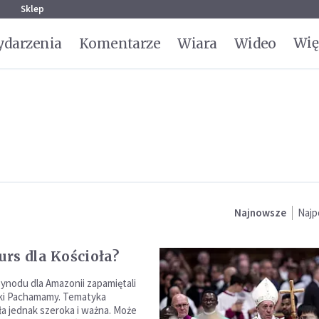
g
Sklep
Wię
darzenia
Komentarze
Wiara
Wideo
Najnowsze
Najp
rs dla Kościoła?
Synodu dla Amazonii zapamiętali
rki Pachamamy. Tematyka
ła jednak szeroka i ważna. Może