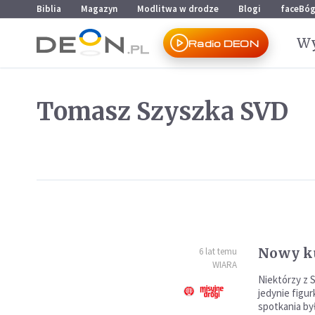
Przejdź do menu głównego
Przejdź do treści
Biblia
Magazyn
Modlitwa w drodze
Blogi
faceBó
Wy
Radio DEON
Tomasz Szyszka SVD
Nowy ku
6 lat temu
WIARA
Niektórzy z 
jedynie figu
spotkania by