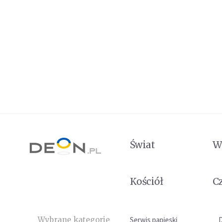
Świat
W
Kościół
C
Wybrane kategorie
Serwis papieski