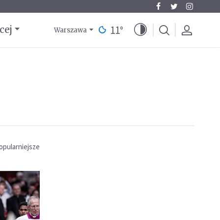
11
°
cej
Warszawa
opularniejsze