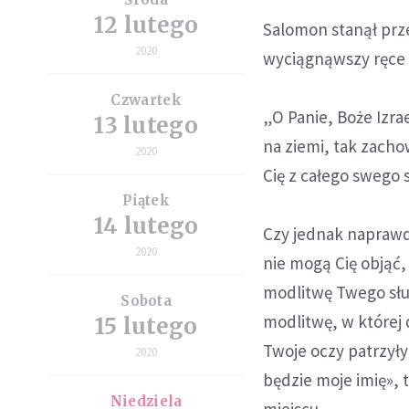
12 lutego
Salomon stanął prz
2020
wyciągnąwszy ręce d
Czwartek
„O Panie, Boże Izrae
13 lutego
na ziemi, tak zacho
2020
Cię z całego swego 
Piątek
14 lutego
Czy jednak naprawdę
2020
nie mogą Cię objąć,
modlitwę Twego sługi
Sobota
modlitwę, w której d
15 lutego
Twoje oczy patrzyły
2020
będzie moje imię», 
Niedziela