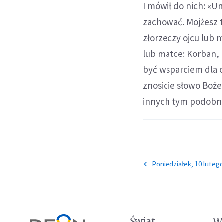
I mówił do nich: «U
zachować. Mojżesz t
złorzeczy ojcu lub m
lub matce: Korban, 
być wsparciem dla ci
znosicie słowo Boże
innych tym podobny
Poniedziałek, 10 luteg
Świat
W