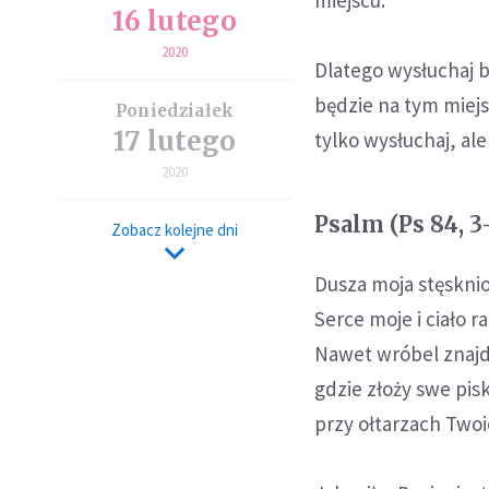
miejscu.
16 lutego
2020
Dlatego wysłuchaj bł
będzie na tym miejs
Poniedziałek
17 lutego
tylko wysłuchaj, ale
2020
Psalm (Ps 84, 3-4
Zobacz kolejne dni
Dusza moja stęskni
Serce moje i ciało 
Nawet wróbel znajd
gdzie złoży swe pisk
przy ołtarzach Twoi