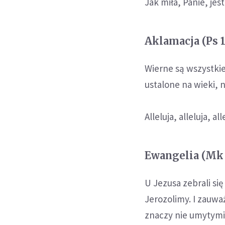
Jak miła, Panie, jes
Aklamacja (Ps 11
Wierne są wszystkie
ustalone na wieki, 
Alleluja, alleluja, all
Ewangelia (Mk 7
U Jezusa zebrali się
Jerozolimy. I zauważ
znaczy nie umytymi 