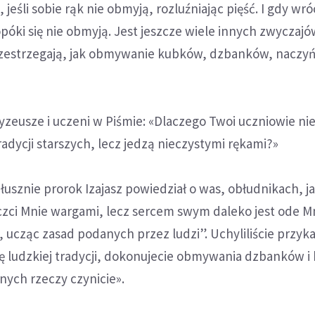
, jeśli sobie rąk nie obmyją, rozluźniając pięść. I gdy wró
opóki się nie obmyją. Jest jeszcze wiele innych zwyczajó
 przestrzegają, jak obmywanie kubków, dzbanków, naczy
ryzeusze i uczeni w Piśmie: «Dlaczego Twoi uczniowie ni
adycji starszych, lecz jedzą nieczystymi rękami?»
łusznie prorok Izajasz powiedział o was, obłudnikach, ja
czci Mnie wargami, lecz sercem swym daleko jest ode Mn
, ucząc zasad podanych przez ludzi”. Uchyliliście przyk
ię ludzkiej tradycji, dokonujecie obmywania dzbanków i
nych rzeczy czynicie».