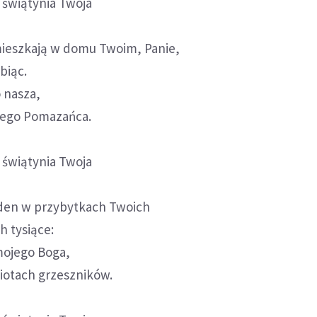
t świątynia Twoja
 mieszkają w domu Twoim, Panie,
biąc.
o nasza,
wego Pomazańca.
t świątynia Twoja
den w przybytkach Twoich
ch tysiące:
mojego Boga,
iotach grzeszników.