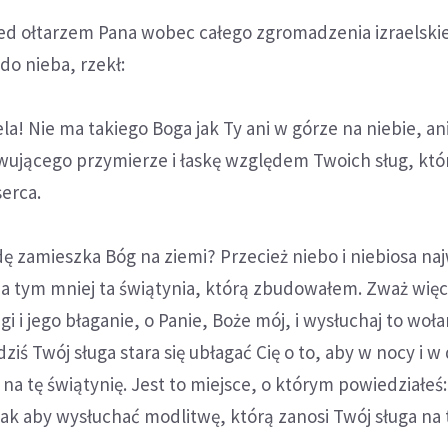
ed ołtarzem Pana wobec całego zgromadzenia izraelskie
o nieba, rzekł:
la! Nie ma takiego Boga jak Ty ani w górze na niebie, an
wującego przymierze i łaskę względem Twoich sług, któ
serca.
 zamieszka Bóg na ziemi? Przecież niebo i niebiosa na
 a tym mniej ta świątynia, którą zbudowałem. Zważ więc
 i jego błaganie, o Panie, Boże mój, i wysłuchaj to wołan
ziś Twój sługa stara się ubłagać Cię o to, aby w nocy i w
 na tę świątynię. Jest to miejsce, o którym powiedziałeś
tak aby wysłuchać modlitwę, którą zanosi Twój sługa na