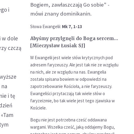
Bogiem, zawłaszczają Go sobie" -
go i
mówi znany dominikanin.
Słowa Ewangelii:
Mk 7, 1-13
i w dole
Abyśmy przylgnęli do Boga sercem…
[Mieczysław Łusiak SJ]
rzy czczą
​W Ewangelii jest wiele słów krytycznych pod
adresem faryzeuszy. Ale jest tak nie ze względu
na nich, ale ze względu na nas. Ewangelia
jwyższe
została spisana bowiem w odpowiedzi na
 na
zapotrzebowanie Kościoła, a nie faryzeuszy.
Ewangeliści przytaczają tak wiele słów o
ie i tę
faryzeizmie, bo tak wiele jest tego zjawiska w
 dzień
Kościele.
: «Tam
​Bogu nie jest potrzebna cześć oddawana
 tym
wargami. Wszelka cześć, jaką oddajemy Bogu,