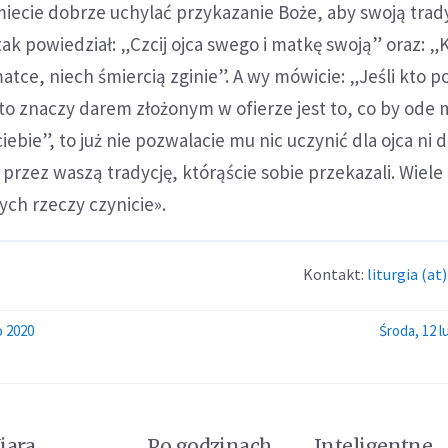
miecie dobrze uchylać przykazanie Boże, aby swoją trad
ak powiedział: „Czcij ojca swego i matkę swoją” oraz: „
atce, niech śmiercią zginie”. A wy mówicie: „Jeśli kto p
to znaczy darem złożonym w ofierze jest to, co by ode 
ebie”, to już nie pozwalacie mu nic uczynić dla ojca ni dl
 przez waszą tradycję, którąście sobie przekazali. Wiele
ch rzeczy czynicie».
Kontakt:
liturgia (at)
o 2020
Środa, 12 
iara
Po godzinach
Inteligentne