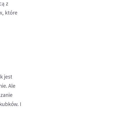
cą z
w, które
ń
e
k jest
ie. Ale
azanie
 kubków. I