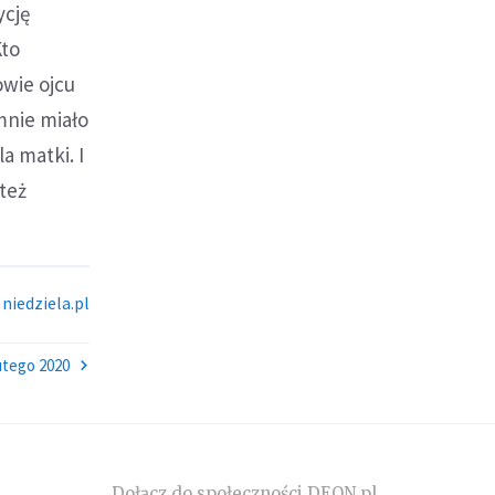
ycję
Kto
owie ojcu
mnie miało
a matki. I
 też
 niedziela.pl
lutego 2020
Dołącz do społeczności DEON.pl