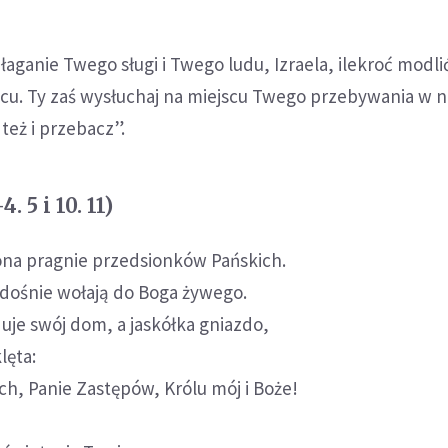
aganie Twego sługi i Twego ludu, Izraela, ilekroć modlić
cu. Ty zaś wysłuchaj na miejscu Twego przebywania w ni
 też i przebacz”.
. 5 i 10. 11)
ona pragnie przedsionków Pańskich.
radośnie wołają do Boga żywego.
uje swój dom, a jaskółka gniazdo,
lęta:
ch, Panie Zastępów, Królu mój i Boże!