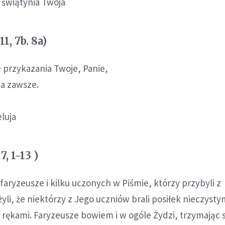
t świątynia Twoja
1, 7b. 8a)
 przykazania Twoje, Panie,
na zawsze.
eluja
, 1-13 )
 faryzeusze i kilku uczonych w Piśmie, którzy przybyli z
yli, że niektórzy z Jego uczniów brali posiłek nieczystym
rękami. Faryzeusze bowiem i w ogóle Żydzi, trzymając si