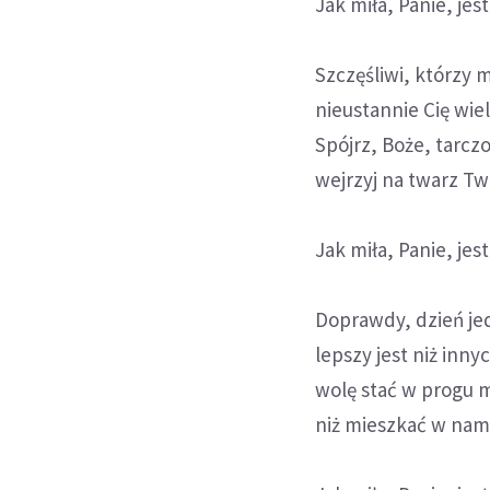
Jak miła, Panie, jes
Szczęśliwi, którzy
nieustannie Cię wiel
Spójrz, Boże, tarcz
wejrzyj na twarz T
Jak miła, Panie, jes
Doprawdy, dzień je
lepszy jest niż inny
wolę stać w progu 
niż mieszkać w nam