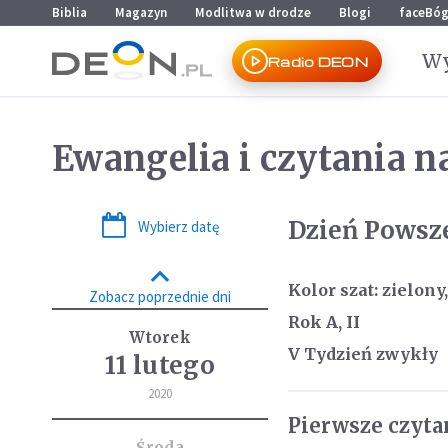
Przejdź do menu głównego
Przejdź do treści
Biblia
Magazyn
Modlitwa w drodze
Blogi
faceBó
Wy
Radio DEON
Ewangelia i czytania na
Dzień Powsz
Wybierz datę
Kolor szat: zielony,
Zobacz poprzednie dni
Rok A, II
Wtorek
V Tydzień zwykły
11 lutego
2020
Pierwsze czytani
Środa