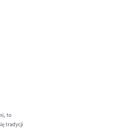
i, to
ę tradycji