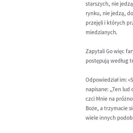
starszych, nie jedzą
rynku, nie jedzą, d
przejęli i których
miedzianych.
Zapytali Go więc fa
postępują według tr
Odpowiedział im: «S
napisane: „Ten lud 
czci Mnie na próżno
Boże, a trzymacie s
wiele innych podob