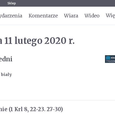
g
Sklep
Wię
darzenia
Komentarze
Wiara
Wideo
 11 lutego 2020 r.
edni
 biały
e (1 Krl 8, 22-23. 27-30)