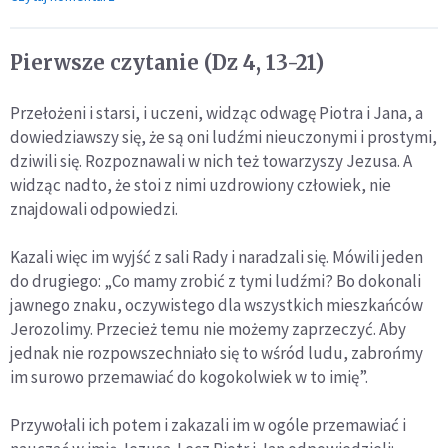
Pierwsze czytanie (Dz 4, 13-21)
Przełożeni i starsi, i uczeni, widząc odwagę Piotra i Jana, a
dowiedziawszy się, że są oni ludźmi nieuczonymi i prostymi,
dziwili się. Rozpoznawali w nich też towarzyszy Jezusa. A
widząc nadto, że stoi z nimi uzdrowiony człowiek, nie
znajdowali odpowiedzi.
Kazali więc im wyjść z sali Rady i naradzali się. Mówili jeden
do drugiego: „Co mamy zrobić z tymi ludźmi? Bo dokonali
jawnego znaku, oczywistego dla wszystkich mieszkańców
Jerozolimy. Przecież temu nie możemy zaprzeczyć. Aby
jednak nie rozpowszechniało się to wśród ludu, zabrońmy
im surowo przemawiać do kogokolwiek w to imię”.
Przywołali ich potem i zakazali im w ogóle przemawiać i