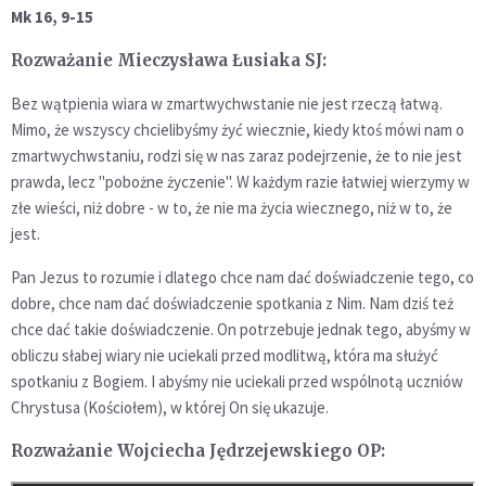
Mk 16, 9-15
Rozważanie Mieczysława Łusiaka SJ:
Bez wątpienia wiara w zmartwychwstanie nie jest rzeczą łatwą.
Mimo, że wszyscy chcielibyśmy żyć wiecznie, kiedy ktoś mówi nam o
zmartwychwstaniu, rodzi się w nas zaraz podejrzenie, że to nie jest
prawda, lecz "pobożne życzenie". W każdym razie łatwiej wierzymy w
złe wieści, niż dobre - w to, że nie ma życia wiecznego, niż w to, że
jest.
Pan Jezus to rozumie i dlatego chce nam dać doświadczenie tego, co
dobre, chce nam dać doświadczenie spotkania z Nim. Nam dziś też
chce dać takie doświadczenie. On potrzebuje jednak tego, abyśmy w
obliczu słabej wiary nie uciekali przed modlitwą, która ma służyć
spotkaniu z Bogiem. I abyśmy nie uciekali przed wspólnotą uczniów
Chrystusa (Kościołem), w której On się ukazuje.
Rozważanie Wojciecha Jędrzejewskiego OP: