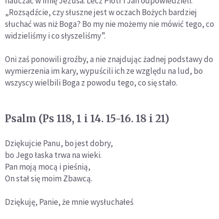
nauczać w imię Jezusa. Lecz Piotr i Jan odpowiedzieli:
„Rozsądźcie, czy słuszne jest w oczach Bożych bardziej
słuchać was niż Boga? Bo my nie możemy nie mówić tego, co
widzieliśmy i co słyszeliśmy”.
Oni zaś ponowili groźby, a nie znajdując żadnej podstawy do
wymierzenia im kary, wypuścili ich ze względu na lud, bo
wszyscy wielbili Boga z powodu tego, co się stało.
Psalm (Ps 118, 1 i 14. 15-16. 18 i 21)
Dziękujcie Panu, bo jest dobry,
bo Jego łaska trwa na wieki.
Pan moją mocą i pieśnią,
On stał się moim Zbawcą.
Dziękuję, Panie, że mnie wysłuchałeś