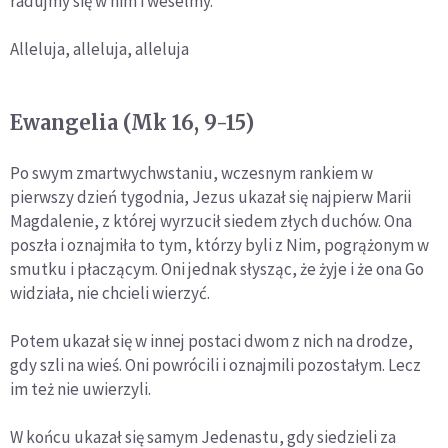
radujmy się w nim i weselmy.
Alleluja, alleluja, alleluja
Ewangelia (Mk 16, 9-15)
Po swym zmartwychwstaniu, wczesnym rankiem w
pierwszy dzień tygodnia, Jezus ukazał się najpierw Marii
Magdalenie, z której wyrzucił siedem złych duchów. Ona
poszła i oznajmiła to tym, którzy byli z Nim, pogrążonym w
smutku i płaczącym. Oni jednak słysząc, że żyje i że ona Go
widziała, nie chcieli wierzyć.
Potem ukazał się w innej postaci dwom z nich na drodze,
gdy szli na wieś. Oni powrócili i oznajmili pozostałym. Lecz
im też nie uwierzyli.
W końcu ukazał się samym Jedenastu, gdy siedzieli za