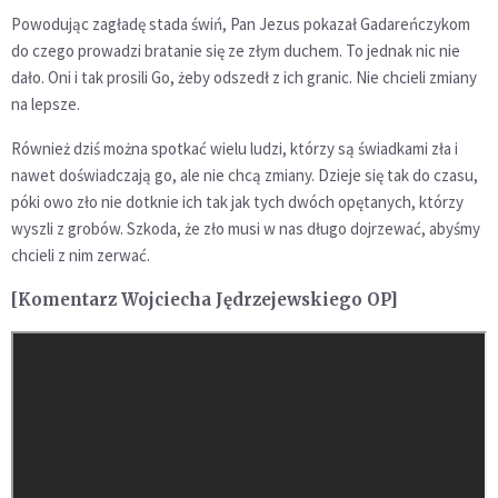
Powodując zagładę stada świń, Pan Jezus pokazał Gadareńczykom
do czego prowadzi bratanie się ze złym duchem. To jednak nic nie
dało. Oni i tak prosili Go, żeby odszedł z ich granic. Nie chcieli zmiany
na lepsze.
Również dziś można spotkać wielu ludzi, którzy są świadkami zła i
nawet doświadczają go, ale nie chcą zmiany. Dzieje się tak do czasu,
póki owo zło nie dotknie ich tak jak tych dwóch opętanych, którzy
wyszli z grobów. Szkoda, że zło musi w nas długo dojrzewać, abyśmy
chcieli z nim zerwać.
[Komentarz Wojciecha Jędrzejewskiego OP]