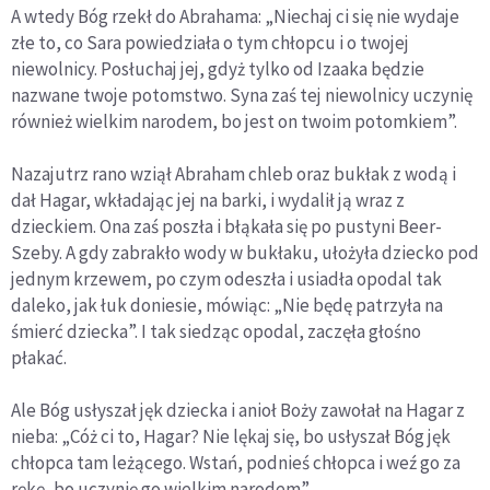
A wtedy Bóg rzekł do Abrahama: „Niechaj ci się nie wydaje
złe to, co Sara powiedziała o tym chłopcu i o twojej
niewolnicy. Posłuchaj jej, gdyż tylko od Izaaka będzie
nazwane twoje potomstwo. Syna zaś tej niewolnicy uczynię
również wielkim narodem, bo jest on twoim potomkiem”.
Nazajutrz rano wziął Abraham chleb oraz bukłak z wodą i
dał Hagar, wkładając jej na barki, i wydalił ją wraz z
dzieckiem. Ona zaś poszła i błąkała się po pustyni Beer-
Szeby. A gdy zabrakło wody w bukłaku, ułożyła dziecko pod
jednym krzewem, po czym odeszła i usiadła opodal tak
daleko, jak łuk doniesie, mówiąc: „Nie będę patrzyła na
śmierć dziecka”. I tak siedząc opodal, zaczęła głośno
płakać.
Ale Bóg usłyszał jęk dziecka i anioł Boży zawołał na Hagar z
nieba: „Cóż ci to, Hagar? Nie lękaj się, bo usłyszał Bóg jęk
chłopca tam leżącego. Wstań, podnieś chłopca i weź go za
rękę, bo uczynię go wielkim narodem”.