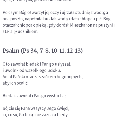
Po czym Bóg otworzył jej oczy i ujrzała studnię z wodą; a
ona poszła, napełniła bukłak wodą i dała chłopcu pić. Bóg
otaczał chłopca opieką, gdy dorósł. Mieszkał on na pustyni i
stał się łucznikiem.
Psalm (Ps 34, 7-8. 10-11. 12-13)
Oto zawołał biedak i Pan go usłyszał,
i uwolnił od wszelkiego ucisku.
Anioł Pański otacza szańcem bogobojnych,
aby ich ocalić.
Biedak zawołał i Pan go wysłuchał
Bójcie się Pana wszyscy Jego święci,
ci, co się Go boją, nie zaznają biedy.