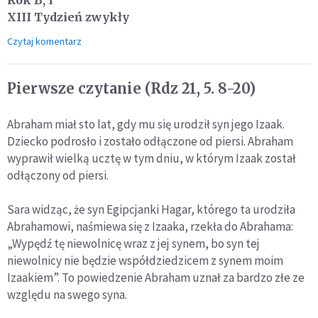
Rok B, I
XIII Tydzień zwykły
Czytaj komentarz
Pierwsze czytanie (Rdz 21, 5. 8-20)
Abraham miał sto lat, gdy mu się urodził syn jego Izaak.
Dziecko podrosło i zostało odłączone od piersi. Abraham
wyprawił wielką ucztę w tym dniu, w którym Izaak został
odłączony od piersi.
Sara widząc, że syn Egipcjanki Hagar, którego ta urodziła
Abrahamowi, naśmiewa się z Izaaka, rzekła do Abrahama:
„Wypędź tę niewolnicę wraz z jej synem, bo syn tej
niewolnicy nie będzie współdziedzicem z synem moim
Izaakiem”. To powiedzenie Abraham uznał za bardzo złe ze
względu na swego syna.