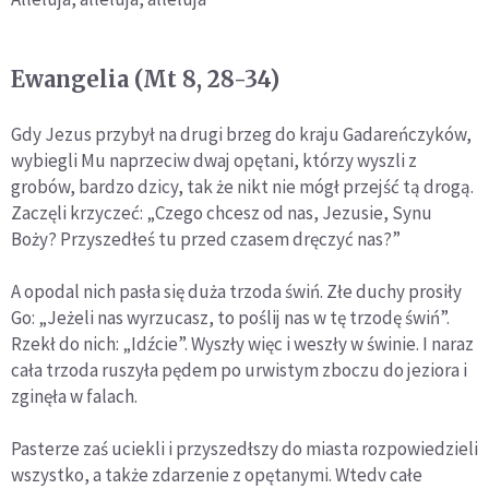
Ewangelia (Mt 8, 28-34)
Gdy Jezus przybył na drugi brzeg do kraju Gadareńczyków,
wybiegli Mu naprzeciw dwaj opętani, którzy wyszli z
grobów, bardzo dzicy, tak że nikt nie mógł przejść tą drogą.
Zaczęli krzyczeć: „Czego chcesz od nas, Jezusie, Synu
Boży? Przyszedłeś tu przed czasem dręczyć nas?”
A opodal nich pasła się duża trzoda świń. Złe duchy prosiły
Go: „Jeżeli nas wyrzucasz, to poślij nas w tę trzodę świń”.
Rzekł do nich: „Idźcie”. Wyszły więc i weszły w świnie. I naraz
cała trzoda ruszyła pędem po urwistym zboczu do jeziora i
zginęła w falach.
Pasterze zaś uciekli i przyszedłszy do miasta rozpowiedzieli
wszystko, a także zdarzenie z opętanymi. Wtedv całe