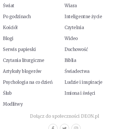
Świat
Wiara
Po godzinach
Inteligentne życie
Kościół
Czytelnia
Blogi
Wideo
Serwis papieski
Duchowość
Czytania liturgiczne
Biblia
Artykuły blogerów
Świadectwa
Psychologia na co dzień
Ludzie i inspiracje
Ślub
Imiona i święci
Modlitwy
Dołącz do społeczności DEON.pl