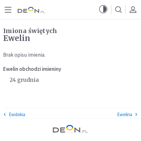
Przejdź do menu głównego
Przejdź do treści
Imiona świętych
Ewelin
Brak opisu imienia.
Ewelin
obchodzi imieniny
24 grudnia
Ewdokia
Ewelina