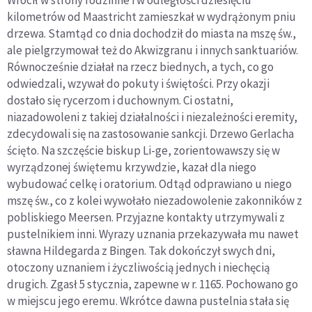
Wrócił w strony rodzinne i w odległości dziesięciu
kilometrów od Maastricht zamieszkał w wydrążonym pniu
drzewa. Stamtąd co dnia dochodził do miasta na mszę św.,
ale pielgrzymował też do Akwizgranu i innych sanktuariów.
Równocześnie działał na rzecz biednych, a tych, co go
odwiedzali, wzywał do pokuty i świętości. Przy okazji
dostało się rycerzom i duchownym. Ci ostatni,
niazadowoleni z takiej działalności i niezależności eremity,
zdecydowali się na zastosowanie sankcji. Drzewo Gerlacha
ścięto. Na szczęście biskup Li-ge, zorientowawszy się w
wyrządzonej świętemu krzywdzie, kazał dla niego
wybudować celkę i oratorium. Odtąd odprawiano u niego
mszę św., co z kolei wywołało niezadowolenie zakonników z
pobliskiego Meersen. Przyjazne kontakty utrzymywali z
pustelnikiem inni. Wyrazy uznania przekazywała mu nawet
sławna Hildegarda z Bingen. Tak dokończył swych dni,
otoczony uznaniem i życzliwością jednych i niechęcią
drugich. Zgasł 5 stycznia, zapewne w r. 1165. Pochowano go
w miejscu jego eremu. Wkrótce dawna pustelnia stała się