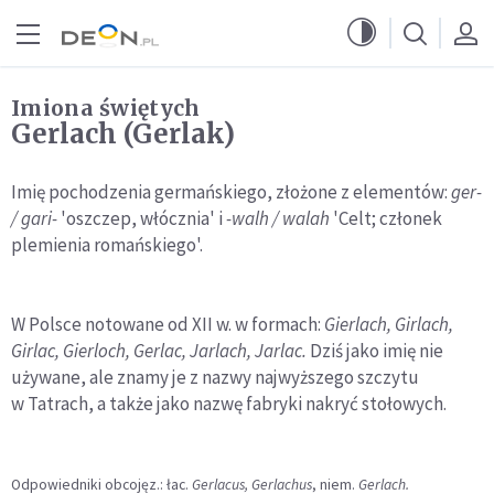
Przejdź do menu głównego
Przejdź do treści
Imiona świętych
Gerlach (Gerlak)
Imię pochodzenia germańskiego, złożone z elementów:
ger-
/ gari-
'oszczep, włócznia' i
-walh / walah
'Celt; członek
plemienia romańskiego'.
W Polsce notowane od XII w. w formach:
Gierlach, Girlach,
Girlac, Gierloch, Gerlac, Jarlach, Jarlac.
Dziś jako imię nie
używane, ale znamy je z nazwy najwyższego szczytu
w Tatrach, a także jako nazwę fabryki nakryć stołowych.
Odpowiedniki obcojęz.: łac.
Gerlacus, Gerlachus
, niem.
Gerlach.