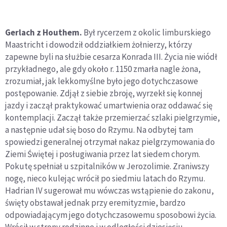
Gerlach z Houthem.
Był rycerzem z okolic limburskiego
Maastricht i dowodził oddziałkiem żołnierzy, którzy
zapewne byli na służbie cesarza Konrada III. Życia nie wiódł
przykładnego, ale gdy około r. 1150 zmarła nagle żona,
zrozumiał, jak lekkomyślne było jego dotychczasowe
postępowanie. Zdjął z siebie zbroję, wyrzekł się konnej
jazdy i zaczął praktykować umartwienia oraz oddawać się
kontemplacji. Zaczął także przemierzać szlaki pielgrzymie,
a następnie udał się boso do Rzymu. Na odbytej tam
spowiedzi generalnej otrzymał nakaz pielgrzymowania do
Ziemi Świętej i posługiwania przez lat siedem chorym.
Pokutę spełniał u szpitalników w Jerozolimie. Zraniwszy
nogę, nieco kulejąc wrócił po siedmiu latach do Rzymu.
Hadrian IV sugerował mu wówczas wstąpienie do zakonu,
święty obstawał jednak przy eremityzmie, bardzo
odpowiadającym jego dotychczasowemu sposobowi życia.