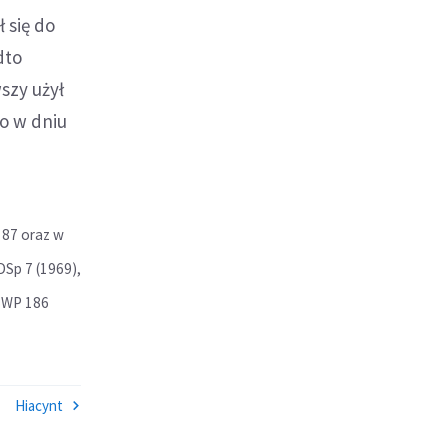
 się do
dto
szy użył
o w dniu
187 oraz w
DSp 7 (1969),
 SWP 186
Hiacynt