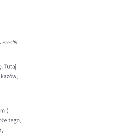
, Jesychij.
. Tutaj
ekazów,
em-)
oże tego,
m,