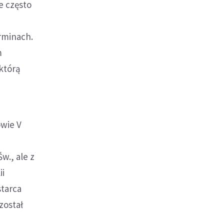
e często
rminach.
m
 którą
owie V
w., ale z
ii
starca
ozostał