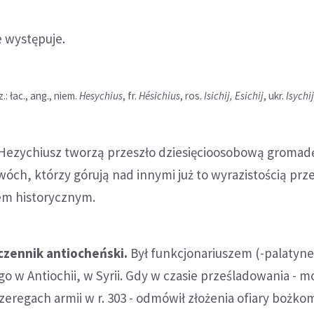
e występuje.
: łac., ang., niem.
Hesychius
, fr.
Hésichius
, ros.
Isichij, Esichij
, ukr.
Isychij
 Hezychiusz tworzą przeszło dziesięcioosobową gromadę
ch, którzy górują nad innymi już to wyrazistością prz
iem historycznym.
czennik antiocheński.
Był funkcjonariuszem (-palatyn
go w Antiochii, w Syrii. Gdy w czasie prześladowania - m
szeregach armii w r. 303 - odmówił złożenia ofiary bożko