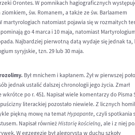
rzeki Orontes. W pomnikach hagiograficznych występuj
 ziomkiem, św. Romanem, a także ze św. Barlaamem
 martyrologiach natomiast pojawia się w rozmaitych te
pominają go 4 marca i 10 maja, natomiast Martyrologiu
opada. Najbardziej pierwotną datą wydaje się jednak ta,
ium syryjskie, tzn. 29 lub 30 maja.
rozolimy.
Był mnichem i kapłanem. Żył w pierwszej poł
sób jednak ustalić dalszej chronologii jego życia. Zmarł
krótce po r. 451. Napisał wiele komentarzy do Pisma Ś
puścizny literackiej pozostało niewiele. Z licznych homil
wykle piękną mowę na temat
Hypapante
, czyli spotkania 
tusem. Napisał również
Historię kościelną
, ale i z niej p
urywek. W egzegezie był alegorystą w duchu szkoły