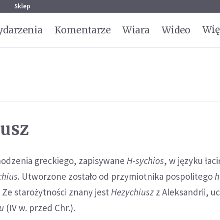
g
Sklep
Wię
darzenia
Komentarze
Wiara
Wideo
iusz
chodzenia greckiego, zapisywane
H-sychios
, w języku łac
chius
. Utworzone zostało od przymiotnika pospolitego
h
. Ze starożytności znany jest
Hezychiusz
z Aleksandrii, u
u
(IV w. przed Chr.).