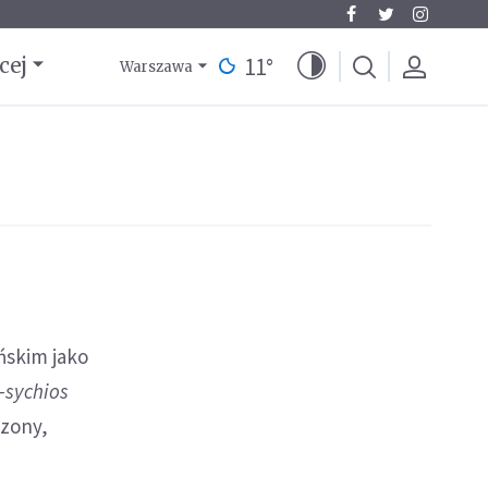
11
°
cej
Warszawa
ińskim jako
-sychios
czony,