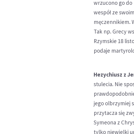
wrzucono go do 
wespół ze swoim
męczennikiem. W
Tak np. Grecy ws
Rzymskie 18 list
podaje martyrolog
Hezychiusz z Je
stulecia. Nie spo
prawdopodobnie w
jego olbrzymiej s
przytacza się z
Symeona z Chrys
tylko niewielki 