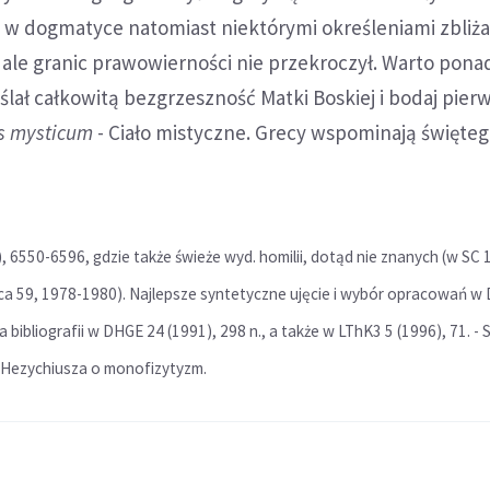
, w dogmatyce natomiast niektórymi określeniami zbliżał
ale granic prawowierności nie przekroczył. Warto pona
ślał całkowitą bezgrzeszność Matki Boskiej i bodaj pierw
s mysticum
- Ciało mistyczne. Grecy wspominają święteg
, 6550-6596, gdzie także świeże wyd. homilii, dotąd nie znanych (w SC 
ca 59, 1978-1980). Najlepsze syntetyczne ujęcie i wybór opracowań w 
 bibliografii w DHGE 24 (1991), 298 n., a także w LThK
3
5 (1996), 71. -
 Hezychiusza o monofizytyzm.