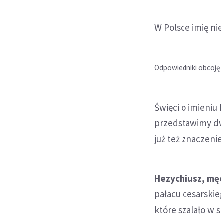
W Polsce imię ni
Odpowiedniki obcojęz.
Święci o imieniu
przedstawimy dwó
już też znaczen
Hezychiusz, mę
pałacu cesarskie
które szalało w 