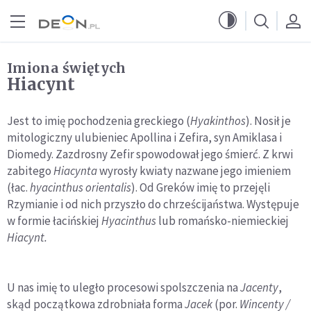
Przejdź do menu głównego
Przejdź do treści
Imiona świętych
Hiacynt
Jest to imię pochodzenia greckiego (
Hyakinthos
). Nosił je
mitologiczny ulubieniec Apollina i Zefira, syn Amiklasa i
Diomedy. Zazdrosny Zefir spowodował jego śmierć. Z krwi
zabitego
Hiacynta
wyrosły kwiaty nazwane jego imieniem
(łac.
hyacinthus orientalis
). Od Greków imię to przejęli
Rzymianie i od nich przyszło do chrześcijaństwa. Występuje
w formie łacińskiej
Hyacinthus
lub romańsko-niemieckiej
Hiacynt.
U nas imię to uległo procesowi spolszczenia na
Jacenty
,
skąd początkowa zdrobniała forma
Jacek
(por.
Wincenty /