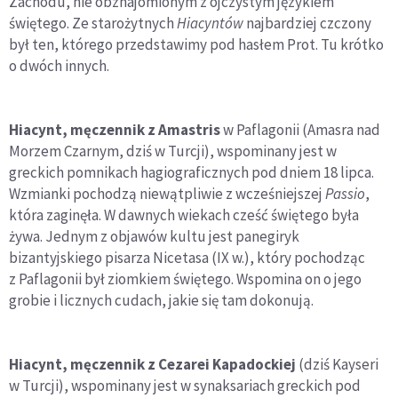
Zachodu, nie obznajomionym z ojczystym językiem
świętego. Ze starożytnych
Hiacyntów
najbardziej czczony
był ten, którego przedstawimy pod hasłem Prot. Tu krótko
o dwóch innych.
Hiacynt, męczennik z Amastris
w Paflagonii (Amasra nad
Morzem Czarnym, dziś w Turcji), wspominany jest w
greckich pomnikach hagiograficznych pod dniem 18 lipca.
Wzmianki pochodzą niewątpliwie z wcześniejszej
Passio
,
która zaginęła. W dawnych wiekach cześć świętego była
żywa. Jednym z objawów kultu jest panegiryk
bizantyjskiego pisarza Nicetasa (IX w.), który pochodząc
z Paflagonii był ziomkiem świętego. Wspomina on o jego
grobie i licznych cudach, jakie się tam dokonują.
Hiacynt, męczennik z Cezarei Kapadockiej
(dziś Kayseri
w Turcji), wspominany jest w synaksariach greckich pod