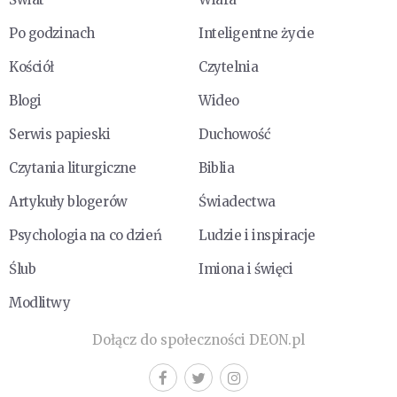
Po godzinach
Inteligentne życie
Kościół
Czytelnia
Blogi
Wideo
Serwis papieski
Duchowość
Czytania liturgiczne
Biblia
Artykuły blogerów
Świadectwa
Psychologia na co dzień
Ludzie i inspiracje
Ślub
Imiona i święci
Modlitwy
Dołącz do społeczności DEON.pl