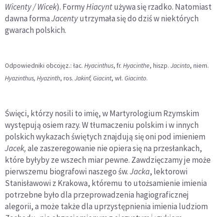
Wicenty / Wicek
). Formy
Hiacynt
używa się rzadko. Natomiast
dawna forma
Jacenty
utrzymała się do dziś w niektórych
gwarach polskich.
Odpowiedniki obcojęz.: łac.
Hyacinthus
, fr.
Hyacinthe
, hiszp.
Jacinto
, niem.
Hyazinthus, Hyazinth
, ros.
Jakinf, Giacint
, wł.
Giacinto
.
Święci, którzy nosili to imię, w Martyrologium Rzymskim
występują osiem razy. W tłumaczeniu polskim i w innych
polskich wykazach świętych znajdują się oni pod imieniem
Jacek,
ale zaszeregowanie nie opiera się na przesłankach,
które byłyby ze wszech miar pewne. Zawdzięczamy je może
pierwszemu biografowi naszego św.
Jacka
, lektorowi
Stanisławowi z Krakowa, któremu to utożsamienie imienia
potrzebne było dla przeprowadzenia hagiograficznej
alegorii, a może także dla uprzystępnienia imienia ludziom