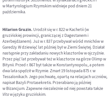
potem historyk Sozomenos. W synaksariach greckich i
w Martyrologium Rzymskim widnieje pod dniem 21
października.
Hilarion Gruzin.
Urodził się w r. 822 w Kachetii (w
gruzińskiej prowincji, graniczącej z Dagestanem i
Azerbejdżanem). Już w r. 837 przebywał wśród mnichów w
Garedży. W dziewięć lat później był w Ziemi Świętej. Działał
następnie przy zakładaniu nowych klasztorów w ojczyźnie.
Przez pięć lat przebywał też w klasztorze na górze Olimp w
Bitynii. Przed r. 867 był także w Konstantynopolu, a potem
dwa lata spędził w Rzymie. Zmarł 19 listopada 875 r. w
Tessalonikach. Jego pochwałę, opartą na relacjach uczniów,
napisał Bazyli Protasekretis. Przerabiano ją później
w Bizancjum. Zapewne niezależnie od niej powstała także
Vita
w języku gruzińskim.