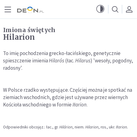
Przejdź do menu głównego
Przejdź do treści
Imiona świętych
Hilarion
To imię pochodzenia grecko-łacińskiego, genetycznie
spieszczenie imienia
Hilarós
(łac.
Hilarus
) 'wesoły, pogodny,
radosny'.
W Polsce rzadko występujące. Częściej można je spotkać na
ziemiach wschodnich, gdzie jest używane przez wiernych
Kościoła wschodniego w formie
Iłarion
.
Odpowiedniki obcojęz.: łac., gr.
Hilárion
, niem.
Hilarion
, ros., ukr.
Iłarion.