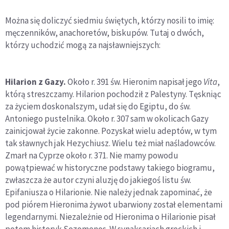
Można się doliczyć siedmiu świętych, którzy nosili to imię:
męczenników, anachoretów, biskupów. Tutaj o dwóch,
którzy uchodzić mogą za najsławniejszych:
Hilarion z Gazy.
Około r. 391 św. Hieronim napisał jego
Vita
,
którą streszczamy. Hilarion pochodził z Palestyny. Tęskniąc
za życiem doskonalszym, udał się do Egiptu, do św.
Antoniego pustelnika. Około r. 307 sam w okolicach Gazy
zainicjował życie zakonne. Pozyskał wielu adeptów, w tym
tak sławnych jak Hezychiusz. Wielu też miał naśladowców.
Zmarł na Cyprze około r. 371. Nie mamy powodu
powątpiewać w historyczne podstawy takiego biogramu,
zwłaszcza że autor czyni aluzję do jakiegoś listu św.
Epifaniusza o Hilarionie. Nie należy jednak zapominać, że
pod piórem Hieronima żywot ubarwiony został elementami
legendarnymi. Niezależnie od Hieronima o Hilarionie pisał