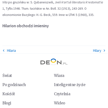
Vita
po gruzińsku w: S. Qubaneiszwili,
Jveli k'art'uli literaturis k'restomat'ia
1, Tyflis 1946. Tłum. łacińskie w An. Boll. 32 (1913), 243-269. O
ekonomionie Bazylego: H.-G. Beck, 559. Inne w LThK 5 (1960), 335.
Hilarion
obchodzi imieniny
Hilaria
Hilary
Świat
Wiara
Po godzinach
Inteligentne życie
Kościół
Czytelnia
Blogi
Wideo