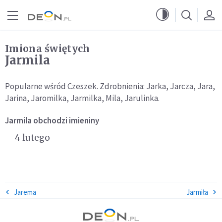
Przejdź do menu głównego
Przejdź do treści
Imiona świętych
Jarmila
Popularne wśród Czeszek. Zdrobnienia: Jarka, Jarcza, Jara,
Jarina, Jaromilka, Jarmilka, Mila, Jarulinka.
Jarmila
obchodzi imieniny
4 lutego
Jarema
Jarmiła