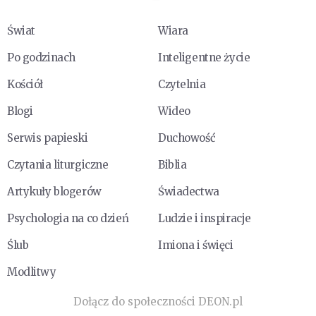
Świat
Wiara
Po godzinach
Inteligentne życie
Kościół
Czytelnia
Blogi
Wideo
Serwis papieski
Duchowość
Czytania liturgiczne
Biblia
Artykuły blogerów
Świadectwa
Psychologia na co dzień
Ludzie i inspiracje
Ślub
Imiona i święci
Modlitwy
Dołącz do społeczności DEON.pl