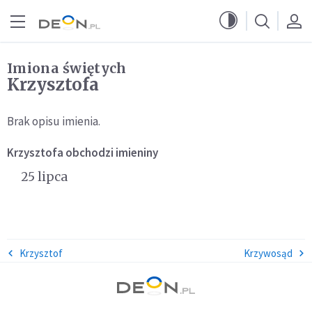
Przejdź do menu głównego
Przejdź do treści
Imiona świętych
Krzysztofa
Brak opisu imienia.
Krzysztofa
obchodzi imieniny
25 lipca
Krzysztof
Krzywosąd