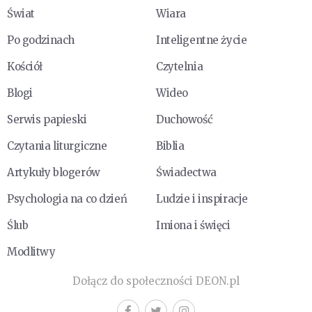
Świat
Wiara
Po godzinach
Inteligentne życie
Kościół
Czytelnia
Blogi
Wideo
Serwis papieski
Duchowość
Czytania liturgiczne
Biblia
Artykuły blogerów
Świadectwa
Psychologia na co dzień
Ludzie i inspiracje
Ślub
Imiona i święci
Modlitwy
Dołącz do społeczności DEON.pl