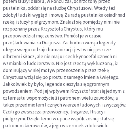
potem służył diabłu, w końcu zaś, ochrzczony przez
pustelnika, oddał się na służbę Chrystusowi. Wtedy też
zdobył ludzki wygląd i mowę. Za radą pustelnika osiadł nad
rzeką i służył pielgrzymom. Znalazł się pomiędzy nimi nie
rozpoznany przez Krzysztofa Chrystus, który mu
przepowiedział męczeństwo. Poniósł je w czasie
prześladowania za Decjusza. Zachodnia wersja legendy
uległa swego rodzaju humanizacji: jest w niej jeszcze
olbrzym i siłacz, ale nie ma już cech kynocefalicznych ni
wzmianki o ludożerstwie. Nie jest rzeczą wykluczoną, iż
dominujący w niej motyw przenoszenia przez rzekę
Chrystusa wziął się po prostu z samego imienia świętego.
Jakkolwiek by było, legenda cieszyła się ogromnym
powodzeniem. Pod jej wpływem Krzysztof stał się jednym z
czternastu wspomożycieli i patronem wielu zawodów, a
także przedmiotem licznych wierzeń ludowych i zwyczajów.
Czcili go zwłaszcza przewoźnicy, tragarze, flisacy i
pielgrzymi. Dzięki temu w epoce współczesnej stał się
patronem kierowców, a jego wizerunek zdobi wiele