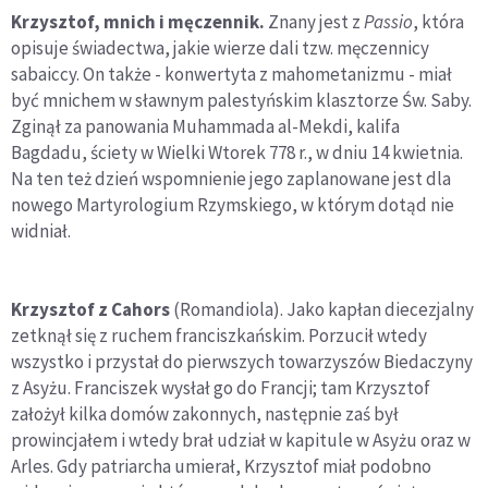
Krzysztof, mnich i męczennik.
Znany jest z
Passio
, która
opisuje świadectwa, jakie wierze dali tzw. męczennicy
sabaiccy. On także - konwertyta z mahometanizmu - miał
być mnichem w sławnym palestyńskim klasztorze Św. Saby.
Zginął za panowania Muhammada al-Mekdi, kalifa
Bagdadu, ściety w Wielki Wtorek 778 r., w dniu 14 kwietnia.
Na ten też dzień wspomnienie jego zaplanowane jest dla
nowego Martyrologium Rzymskiego, w którym dotąd nie
widniał.
Krzysztof z Cahors
(Romandiola). Jako kapłan diecezjalny
zetknął się z ruchem franciszkańskim. Porzucił wtedy
wszystko i przystał do pierwszych towarzyszów Biedaczyny
z Asyżu. Franciszek wysłał go do Francji; tam Krzysztof
założył kilka domów zakonnych, następnie zaś był
prowincjałem i wtedy brał udział w kapitule w Asyżu oraz w
Arles. Gdy patriarcha umierał, Krzysztof miał podobno