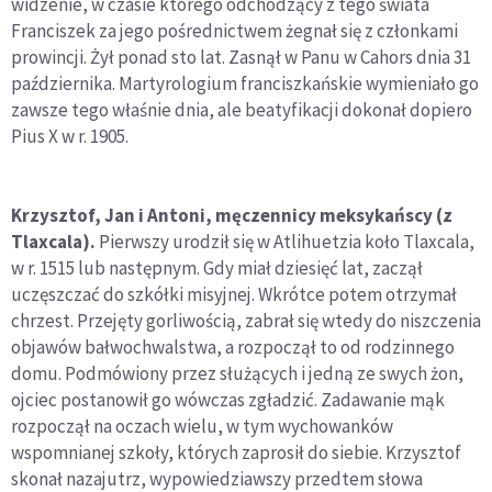
widzenie, w czasie którego odchodzący z tego świata
Franciszek za jego pośrednictwem żegnał się z członkami
prowincji. Żył ponad sto lat. Zasnął w Panu w Cahors dnia 31
października. Martyrologium franciszkańskie wymieniało go
zawsze tego właśnie dnia, ale beatyfikacji dokonał dopiero
Pius X w r. 1905.
Krzysztof, Jan i Antoni, męczennicy meksykańscy (z
Tlaxcala).
Pierwszy urodził się w Atlihuetzia koło Tlaxcala,
w r. 1515 lub następnym. Gdy miał dziesięć lat, zaczął
uczęszczać do szkółki misyjnej. Wkrótce potem otrzymał
chrzest. Przejęty gorliwością, zabrał się wtedy do niszczenia
objawów bałwochwalstwa, a rozpoczął to od rodzinnego
domu. Podmówiony przez służących i jedną ze swych żon,
ojciec postanowił go wówczas zgładzić. Zadawanie mąk
rozpoczął na oczach wielu, w tym wychowanków
wspomnianej szkoły, których zaprosił do siebie. Krzysztof
skonał nazajutrz, wypowiedziawszy przedtem słowa