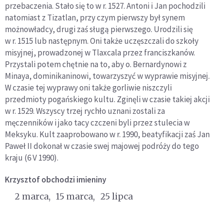
przebaczenia. Stało się to w r. 1527. Antoni i Jan pochodzili
natomiast z Tizatlan, przy czym pierwszy był synem
możnowładcy, drugi zaś sługą pierwszego. Urodzili się
w r. 1515 lub następnym. Oni także uczęszczali do szkoły
misyjnej, prowadzonej w Tlaxcala przez franciszkanów.
Przystali potem chętnie na to, aby o. Bernardynowi z
Minaya, dominikaninowi, towarzyszyć w wyprawie misyjnej.
W czasie tej wyprawy oni także gorliwie niszczyli
przedmioty pogańskiego kultu. Zginęli w czasie takiej akcji
w r. 1529. Wszyscy trzej rychło uznani zostali za
męczenników i jako tacy czczeni byli przez stulecia w
Meksyku. Kult zaaprobowano w r. 1990, beatyfikacji zaś Jan
Paweł II dokonał w czasie swej majowej podróży do tego
kraju (6 V 1990).
Krzysztof
obchodzi imieniny
2 marca
15 marca
25 lipca