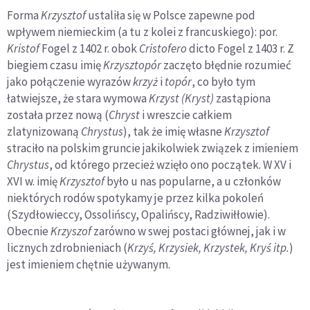
Forma
Krzysztof
ustaliła się w Polsce zapewne pod
wpływem niemieckim (a tu z kolei z francuskiego): por.
Kristof
Fogel z 1402 r. obok
Cristofero
dicto Fogel z 1403 r. Z
biegiem czasu imię
Krzysztopór
zaczęto błędnie rozumieć
jako połączenie wyrazów
krzyż
i
topór
, co było tym
łatwiejsze, że stara wymowa
Krzyst (Kryst)
zastąpiona
została przez nową (
Chryst
i wreszcie całkiem
zlatynizowaną
Chrystus
), tak że imię własne
Krzysztof
straciło na polskim gruncie jakikolwiek związek z imieniem
Chrystus
, od którego przecież wzięło ono początek. W XV i
XVI w. imię
Krzysztof
było u nas popularne, a u członków
niektórych rodów spotykamy je przez kilka pokoleń
(Szydłowieccy, Ossolińscy, Opalińscy, Radziwiłłowie).
Obecnie
Krzyszof
zarówno w swej postaci głównej, jak i w
licznych zdrobnieniach (
Krzyś, Krzysiek, Krzystek, Kryś itp.
)
jest imieniem chętnie używanym.