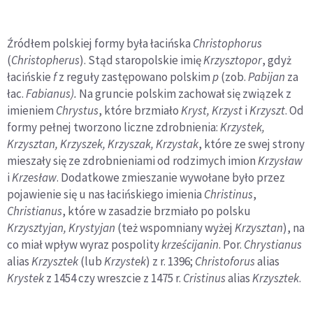
Źródłem polskiej formy była łacińska
Christophorus
(
Christopherus
). Stąd staropolskie imię
Krzysztopor
, gdyż
łacińskie
f
z reguły zastępowano polskim
p
(zob.
Pabijan
za
łac.
Fabianus).
Na gruncie polskim zachował się związek z
imieniem
Chrystus
, które brzmiało
Kryst, Krzyst
i
Krzyszt
. Od
formy pełnej tworzono liczne zdrobnienia:
Krzystek,
Krzysztan, Krzyszek, Krzyszak, Krzystak
, które ze swej strony
mieszały się ze zdrobnieniami od rodzimych imion
Krzysław
i
Krzesław
. Dodatkowe zmieszanie wywołane było przez
pojawienie się u nas łacińskiego imienia
Christinus
,
Christianus
, które w zasadzie brzmiało po polsku
Krzysztyjan, Krystyjan
(też wspomniany wyżej
Krzysztan
), na
co miał wpływ wyraz pospolity
krześcijanin
. Por.
Chrystianus
alias
Krzysztek
(lub
Krzystek
) z r. 1396;
Christoforus
alias
Krystek
z 1454 czy wreszcie z 1475 r.
Cristinus
alias
Krzysztek
.