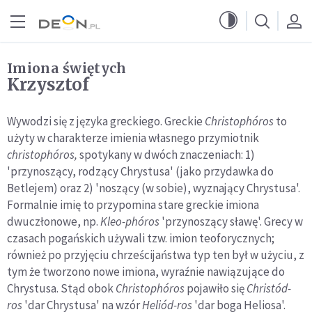
Przejdź do menu głównego
Przejdź do treści
Imiona świętych
Krzysztof
Wywodzi się z języka greckiego. Greckie
Christophóros
to
użyty w charakterze imienia własnego przymiotnik
christophóros,
spotykany w dwóch znaczeniach: 1)
'przynoszący, rodzący Chrystusa' (jako przydawka do
Betlejem) oraz 2) 'noszący (w sobie), wyznający Chrystusa'.
Formalnie imię to przypomina stare greckie imiona
dwuczłonowe, np.
Kleo-phóros
'przynoszący sławę'. Grecy w
czasach pogańskich używali tzw. imion teoforycznych;
również po przyjęciu chrześcijaństwa typ ten był w użyciu, z
tym że tworzono nowe imiona, wyraźnie nawiązujące do
Chrystusa. Stąd obok
Christophóros
pojawiło się
Christód-
ros
'dar Chrystusa' na wzór
Heliód-ros
'dar boga Heliosa'.