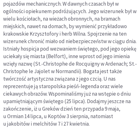
pojazdów mechanicznych. W dawnych czasach był w
ogólności opiekunem podróżujących. Jego wizerunek był w
wielu kościołach, na wieżach obronnych, na bramach
miejskich, nawet na domach, by wymienić przykładowo
krakowskie Krzysztofory i herb Wilna. Spojrzenie na ten
wizerunek chronić miało od niebezpieczeństw w ciągu dnia.
Istniały hospicja pod wezwaniem świętego, pod jego opiekę
uciekały się miasta (Belfort), inne wprost od jego imienia
wzięły nazwę (St.-Christophe de Rocquigny w Ardenach; St.-
Christophe le Jajolet w Normandii). Bogata jest także
twórczość artystyczna związana z jego czcią. U nas
reprezentuje ją staropolska pieśń-legenda oraz wiele
ciekawych obrazów. Wspominaliśmy już na wstępie o dniu
upamiętniającym świętego (25 lipca). Dodajmy jeszcze na
zakończenie, iż u Greków dzień ten przypada 9 maja,
u Ormian 14 lipca, u Koptów 3 sierpnia, natomiast
u jakobitów i melchitów 7 i 27 kwietnia.