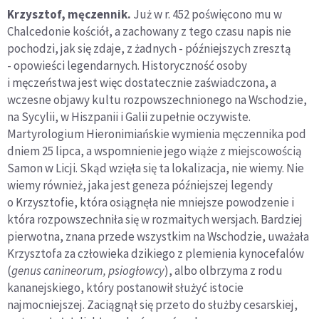
Krzysztof, męczennik.
Już w r. 452 poświęcono mu w
Chalcedonie kościół, a zachowany z tego czasu napis nie
pochodzi, jak się zdaje, z żadnych - późniejszych zresztą
- opowieści legendarnych. Historyczność osoby
i męczeństwa jest więc dostatecznie zaświadczona, a
wczesne objawy kultu rozpowszechnionego na Wschodzie,
na Sycylii, w Hiszpanii i Galii zupełnie oczywiste.
Martyrologium Hieronimiańskie wymienia męczennika pod
dniem 25 lipca, a wspomnienie jego wiąże z miejscowością
Samon w Licji. Skąd wzięła się ta lokalizacja, nie wiemy. Nie
wiemy również, jaka jest geneza późniejszej legendy
o Krzysztofie, która osiągnęła nie mniejsze powodzenie i
która rozpowszechniła się w rozmaitych wersjach. Bardziej
pierwotna, znana przede wszystkim na Wschodzie, uważała
Krzysztofa za człowieka dzikiego z plemienia kynocefalów
(
genus canineorum, psiogłowcy
), albo olbrzyma z rodu
kananejskiego, który postanowił służyć istocie
najmocniejszej. Zaciągnął się przeto do służby cesarskiej,