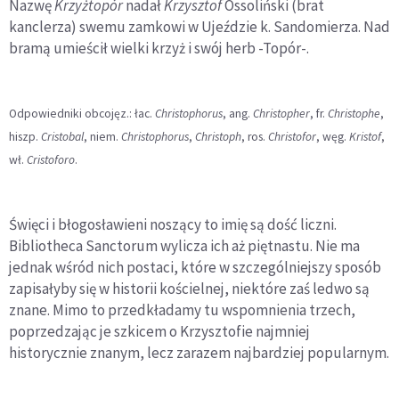
Nazwę
Krzyżtopór
nadał
Krzysztof
Ossoliński (brat
kanclerza) swemu zamkowi w Ujeździe k. Sandomierza. Nad
bramą umieścił wielki krzyż i swój herb -Topór-.
Odpowiedniki obcojęz.: łac.
Christophorus
, ang.
Christopher
, fr.
Christophe
,
hiszp.
Cristobal
, niem.
Christophorus
,
Christoph
, ros.
Christofor
, węg.
Kristof
,
wł.
Cristoforo
.
Święci i błogosławieni noszący to imię są dość liczni.
Bibliotheca Sanctorum wylicza ich aż piętnastu. Nie ma
jednak wśród nich postaci, które w szczególniejszy sposób
zapisałyby się w historii kościelnej, niektóre zaś ledwo są
znane. Mimo to przedkładamy tu wspomnienia trzech,
poprzedzając je szkicem o Krzysztofie najmniej
historycznie znanym, lecz zarazem najbardziej popularnym.