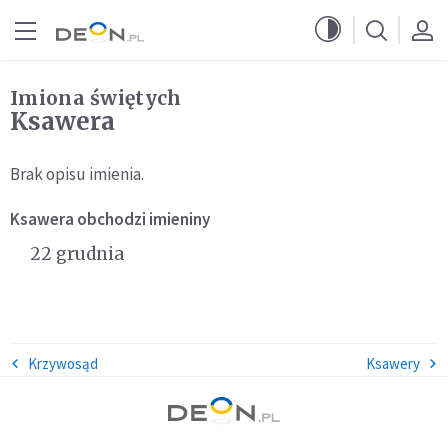
Przejdź do menu głównego
Przejdź do treści
Imiona świętych
Ksawera
Brak opisu imienia.
Ksawera
obchodzi imieniny
22 grudnia
Krzywosąd
Ksawery