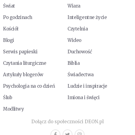
Świat
Wiara
Po godzinach
Inteligentne życie
Kościół
Czytelnia
Blogi
Wideo
Serwis papieski
Duchowość
Czytania liturgiczne
Biblia
Artykuły blogerów
Świadectwa
Psychologia na co dzień
Ludzie i inspiracje
Ślub
Imiona i święci
Modlitwy
Dołącz do społeczności DEON.pl