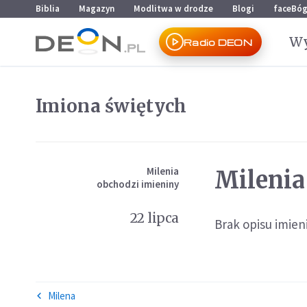
Przejdź do menu głównego
Przejdź do treści
Biblia
Magazyn
Modlitwa w drodze
Blogi
faceBó
Wy
Radio DEON
Imiona świętych
Milenia
Milenia
obchodzi imieniny
22 lipca
Brak opisu imieni
Milena