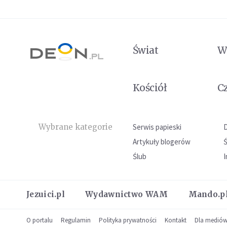
Świat
W
Kościół
C
Wybrane kategorie
Serwis papieski
Artykuły blogerów
Ślub
I
Jezuici.pl
Wydawnictwo WAM
Mando.p
O portalu
Regulamin
Polityka prywatności
Kontakt
Dla medió