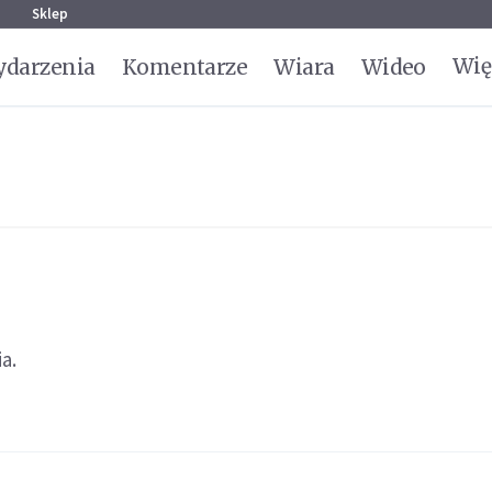
g
Sklep
Wię
darzenia
Komentarze
Wiara
Wideo
a.