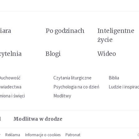
iara
Po godzinach
Inteligentne
życie
zytelnia
Blogi
Wideo
Duchowość
Czytania liturgiczne
Biblia
Świadectwa
Psychologia na co dzień
Ludzie i inspira
miona i święci
Modlitwy
l
Modlitwa w drodze
w
Reklama
Informacje o cookies
Patronat