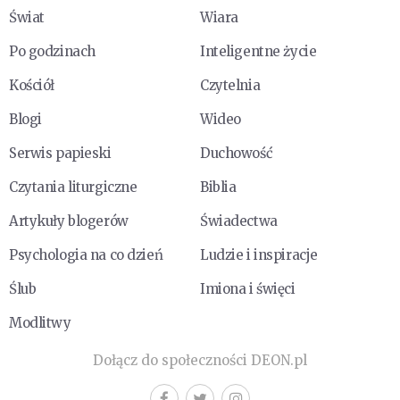
Świat
Wiara
Po godzinach
Inteligentne życie
Kościół
Czytelnia
Blogi
Wideo
Serwis papieski
Duchowość
Czytania liturgiczne
Biblia
Artykuły blogerów
Świadectwa
Psychologia na co dzień
Ludzie i inspiracje
Ślub
Imiona i święci
Modlitwy
Dołącz do społeczności DEON.pl