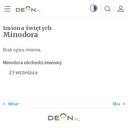
Przejdź do menu głównego
Przejdź do treści
Imiona świętych
Minodora
Brak opisu imienia.
Minodora
obchodzi imieniny
23 września
Miniat
Mira