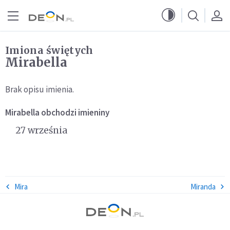
Przejdź do menu głównego
Przejdź do treści
Imiona świętych
Mirabella
Brak opisu imienia.
Mirabella
obchodzi imieniny
27 września
Mira
Miranda