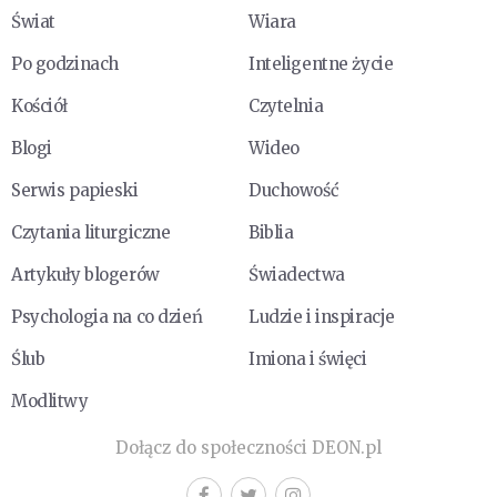
Świat
Wiara
Po godzinach
Inteligentne życie
Kościół
Czytelnia
Blogi
Wideo
Serwis papieski
Duchowość
Czytania liturgiczne
Biblia
Artykuły blogerów
Świadectwa
Psychologia na co dzień
Ludzie i inspiracje
Ślub
Imiona i święci
Modlitwy
Dołącz do społeczności DEON.pl