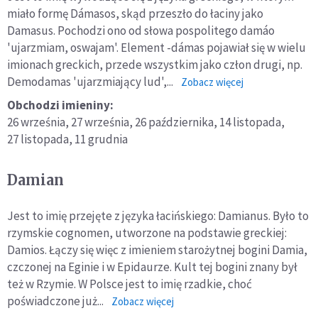
miało formę Dámasos, skąd przeszło do łaciny jako
Damasus. Pochodzi ono od słowa pospolitego damáo
'ujarzmiam, oswajam'. Element -dámas pojawiał się w wielu
imionach greckich, przede wszystkim jako człon drugi, np.
Demodamas 'ujarzmiający lud',...
o:
Zobacz więcej
Damazy
Obchodzi imieniny:
26 września,
27 września,
26 października,
14 listopada,
27 listopada,
11 grudnia
Damian
Jest to imię przejęte z języka łacińskiego: Damianus. Było to
rzymskie cognomen, utworzone na podstawie greckiej:
Damios. Łączy się więc z imieniem starożytnej bogini Damia,
czczonej na Eginie i w Epidaurze. Kult tej bogini znany był
też w Rzymie. W Polsce jest to imię rzadkie, choć
poświadczone już...
o:
Zobacz więcej
Damian