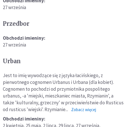
Obchodzi imieniny:
27 września
Przedbor
Obchodzi imieniny:
27 września
Urban
Jest to imię wywodzące się z języka łacińskiego, z
pierwotnego cognomen Urbanus i Urbana (dla kobiet).
Cognomen to pochodzi od przymiotnika pospolitego
urbanus, -a 'miejski, mieszkaniec miasta, Rzymianin', a
także 'kulturalny, grzeczny' w przeciwieństwie do Rusticus
od rusticus 'wiejski'. Rzymianie...
o:
Zobacz więcej
Urban
Obchodzi imieniny:
2 kwietnia,
25 maja,
2 lipca,
29 lipca,
27 września,