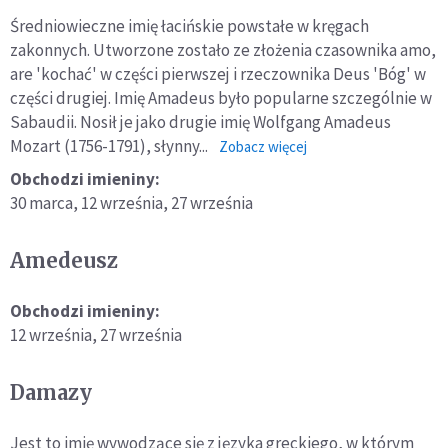
Średniowieczne imię łacińskie powstałe w kręgach
zakonnych. Utworzone zostało ze złożenia czasownika amo,
are 'kochać' w części pierwszej i rzeczownika Deus 'Bóg' w
części drugiej. Imię Amadeus było popularne szczególnie w
Sabaudii. Nosił je jako drugie imię Wolfgang Amadeus
Mozart (1756-1791), słynny...
o:
Zobacz więcej
Amadeusz
Obchodzi imieniny:
30 marca,
12 września,
27 września
Amedeusz
Obchodzi imieniny:
12 września,
27 września
Damazy
Jest to imię wywodzące się z języka greckiego, w którym