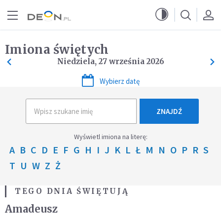
Przejdź do menu głównego
Przejdź do treści
Imiona świętych
Niedziela, 27 września 2026
Wybierz datę
ZNAJDŹ
Wyświetl imiona na literę:
A
B
C
D
E
F
G
H
I
J
K
L
Ł
M
N
O
P
R
S
T
U
W
Z
Ż
TEGO DNIA ŚWIĘTUJĄ
Amadeusz