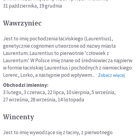
31 października,
19 grudnia
Wawrzyniec
Jest to imię pochodzenia łacińskiego (Laurentius),
genetycznie cognomen utworzone od nazwy miasta
Laurentum. Laurentius to pierwotnie 'człowiek z
Laurentum'. W Polsce imię znane od średniowiecza najpierw
w formie łacińskiej Laurentius i pochodnych z niemieckiego:
Lorenc, Lorko, a następnie pod wpływem...
o:
Zobacz więcej
Wawr
Obchodzi imieniny:
3 lutego,
3 czerwca,
22 lipca,
10 sierpnia,
5 września,
27 września,
28 września,
14 listopada
Wincenty
Jest to imię wywodzące się z łaciny, z pierwotnego