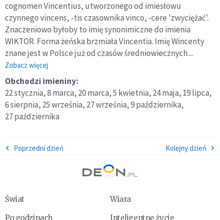
cognomen Vincentius, utworzonego od imiesłowu
czynnego vincens, -tis czasownika vinco, -cere 'zwyciężać'.
Znaczeniowo byłoby to imię synonimiczne do imienia
WIKTOR. Forma żeńska brzmiała Vincentia. Imię Wincenty
znane jest w Polsce już od czasów średniowiecznych....
o:
Zobacz więcej
Wincenty
Obchodzi imieniny:
22 stycznia,
8 marca,
20 marca,
5 kwietnia,
24 maja,
19 lipca,
6 sierpnia,
25 września,
27 września,
9 października,
27 października
Poprzedni dzień
Kolejny dzień
Świat
Wiara
Po godzinach
Inteligentne życie