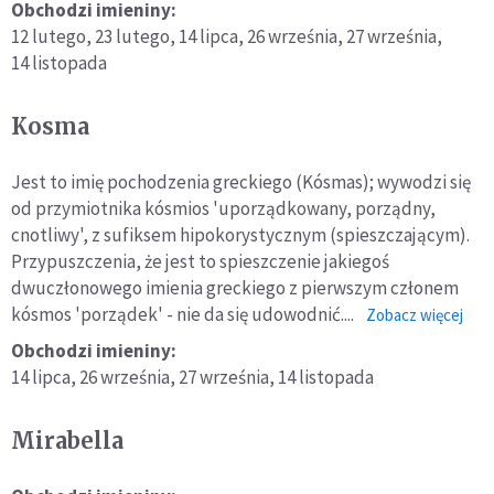
Obchodzi imieniny:
12 lutego,
23 lutego,
14 lipca,
26 września,
27 września,
14 listopada
Kosma
Jest to imię pochodzenia greckiego (Kósmas); wywodzi się
od przymiotnika kósmios 'uporządkowany, porządny,
cnotliwy', z sufiksem hipokorystycznym (spieszczającym).
Przypuszczenia, że jest to spieszczenie jakiegoś
dwuczłonowego imienia greckiego z pierwszym członem
kósmos 'porządek' - nie da się udowodnić....
o:
Zobacz więcej
Kos
Obchodzi imieniny:
14 lipca,
26 września,
27 września,
14 listopada
Mirabella