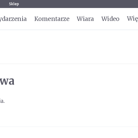
g
Sklep
Wię
darzenia
Komentarze
Wiara
Wideo
awa
a.