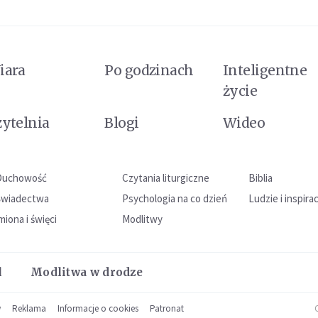
iara
Po godzinach
Inteligentne
życie
zytelnia
Blogi
Wideo
Duchowość
Czytania liturgiczne
Biblia
Świadectwa
Psychologia na co dzień
Ludzie i inspira
miona i święci
Modlitwy
l
Modlitwa w drodze
w
Reklama
Informacje o cookies
Patronat