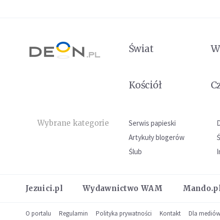
Świat
W
Kościół
C
Wybrane kategorie
Serwis papieski
Artykuły blogerów
Ślub
I
Jezuici.pl
Wydawnictwo WAM
Mando.p
O portalu
Regulamin
Polityka prywatności
Kontakt
Dla medió