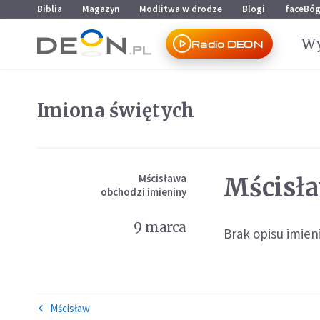
Przejdź do menu głównego
Przejdź do treści
Biblia
Magazyn
Modlitwa w drodze
Blogi
faceBó
Wy
Radio DEON
Imiona świętych
Mścisława
Mścisł
obchodzi imieniny
9 marca
Brak opisu imieni
Mścisław