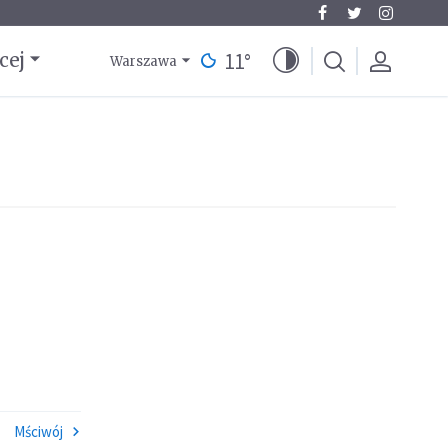
11
°
cej
Warszawa
Mściwój