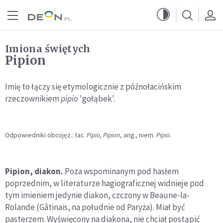
Przejdź do menu głównego
Przejdź do treści
Imiona świętych
Pipion
Imię to łączy się etymologicznie z późnołacińskim
rzeczownikiem
pipio
'gołąbek'.
Odpowiedniki obcojęz.: łac.
Pipio, Pipion
, ang., niem.
Pipio.
Pipion, diakon.
Poza wspominanym pod hasłem
poprzednim, w literaturze hagiograficznej widnieje pod
tym imieniem jedynie diakon, czczony w Beaune-la-
Rolande (Gâtinais, na południe od Paryża). Miał być
pasterzem. Wyświęcony na diakona, nie chciał postąpić