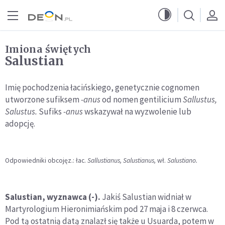
Przejdź do menu głównego
Przejdź do treści
Imiona świętych
Salustian
Imię pochodzenia łacińskiego, genetycznie cognomen
utworzone sufiksem
-anus
od nomen gentilicium
Sallustus,
Salustus.
Sufiks
-anus
wskazywał na wyzwolenie lub
adopcję.
Odpowiedniki obcojęz.: łac.
Sallustianus, Salustianus,
wł.
Salustiano.
Salustian, wyznawca (-).
Jakiś Salustian widniał w
Martyrologium Hieronimiańskim pod 27 maja i 8 czerwca.
Pod tą ostatnią datą znalazł się także u Usuarda, potem w