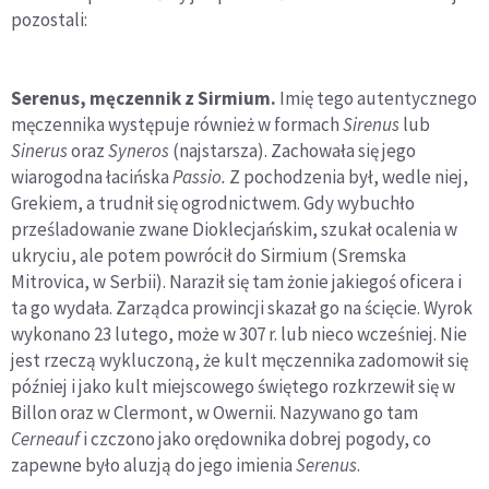
pozostali:
Serenus, męczennik z Sirmium.
Imię tego autentycznego
męczennika występuje również w formach
Sirenus
lub
Sinerus
oraz
Syneros
(najstarsza). Zachowała się jego
wiarogodna łacińska
Passio.
Z pochodzenia był, wedle niej,
Grekiem, a trudnił się ogrodnictwem. Gdy wybuchło
prześladowanie zwane Dioklecjańskim, szukał ocalenia w
ukryciu, ale potem powrócił do Sirmium (Sremska
Mitrovica, w Serbii). Naraził się tam żonie jakiegoś oficera i
ta go wydała. Zarządca prowincji skazał go na ścięcie. Wyrok
wykonano 23 lutego, może w 307 r. lub nieco wcześniej. Nie
jest rzeczą wykluczoną, że kult męczennika zadomowił się
później i jako kult miejscowego świętego rozkrzewił się w
Billon oraz w Clermont, w Owernii. Nazywano go tam
Cerneauf
i czczono jako orędownika dobrej pogody, co
zapewne było aluzją do jego imienia
Serenus
.