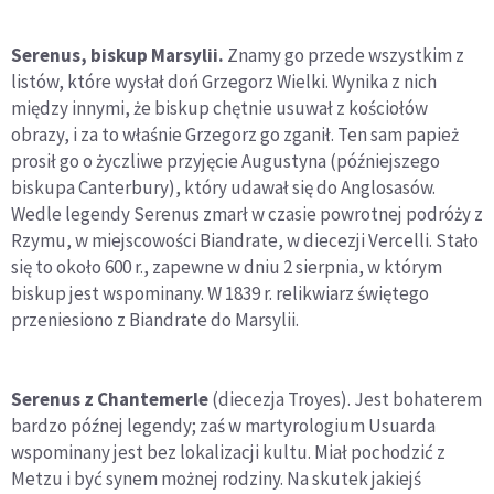
Serenus, biskup Marsylii.
Znamy go przede wszystkim z
listów, które wysłał doń Grzegorz Wielki. Wynika z nich
między innymi, że biskup chętnie usuwał z kościołów
obrazy, i za to właśnie Grzegorz go zganił. Ten sam papież
prosił go o życzliwe przyjęcie Augustyna (późniejszego
biskupa Canterbury), który udawał się do Anglosasów.
Wedle legendy Serenus zmarł w czasie powrotnej podróży z
Rzymu, w miejscowości Biandrate, w diecezji Vercelli. Stało
się to około 600 r., zapewne w dniu 2 sierpnia, w którym
biskup jest wspominany. W 1839 r. relikwiarz świętego
przeniesiono z Biandrate do Marsylii.
Serenus z Chantemerle
(diecezja Troyes). Jest bohaterem
bardzo późnej legendy; zaś w martyrologium Usuarda
wspominany jest bez lokalizacji kultu. Miał pochodzić z
Metzu i być synem możnej rodziny. Na skutek jakiejś