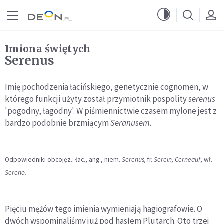
Przejdź do menu głównego
Przejdź do treści
Imiona świętych
Serenus
Imię pochodzenia łacińskiego, genetycznie cognomen, w
którego funkcji użyty został przymiotnik pospolity
serenus
'pogodny, łagodny'. W piśmiennictwie czasem mylone jest z
bardzo podobnie brzmiącym
Seranusem.
Odpowiedniki obcojęz.: łac., ang., niem.
Serenus,
fr.
Serein, Cerneauf
, wł.
Sereno.
Pięciu mężów tego imienia wymieniają hagiografowie. O
dwóch wspominaliśmy już pod hasłem Plutarch. Oto trzej