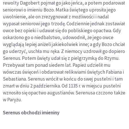
rewolty Dagobert pojmał go jako jeńca, a potem podarował
seniorowi o imieniu Bozo. Matka świętego uprosiła jego
uwolnienie, ale on zrezygnował z możliwości i nadal
wypasał seniorowi jego trzodę. Codziennie jednak zostawiał
owce bez opieki i udawał się do pobliskiego opactwa. Gdy
oskarżono go o niedbalstwo, udowodnił, że jego owce
wyglądają lepiej aniżeli jakiekolwiek inne; a gdy Bozo chciał
go uderzyć, uschła mu ręka. Z niemocy uzdrowił go dopiero
Serenus. Potem święty udał się z pielgrzymką do Rzymu.
Przebywał tam ponad siedem lat. Papież udzielił mu
wówczas święceń i obdarował relikwiami świętych Fabiana i
Sebastiana. Serenus wrócił w końcu do swej pustelni i tam
zmarł w dniu 2 października. Od 1135 r. w miejscu pustelni
wznosiło się opactwo augustianów. Serenusa czczono także
w Paryżu.
Serenus
obchodzi imieniny