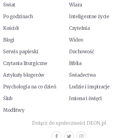
Świat
Wiara
Po godzinach
Inteligentne życie
Kościół
Czytelnia
Blogi
Wideo
Serwis papieski
Duchowość
Czytania liturgiczne
Biblia
Artykuły blogerów
Świadectwa
Psychologia na co dzień
Ludzie i inspiracje
Ślub
Imiona i święci
Modlitwy
Dołącz do społeczności DEON.pl