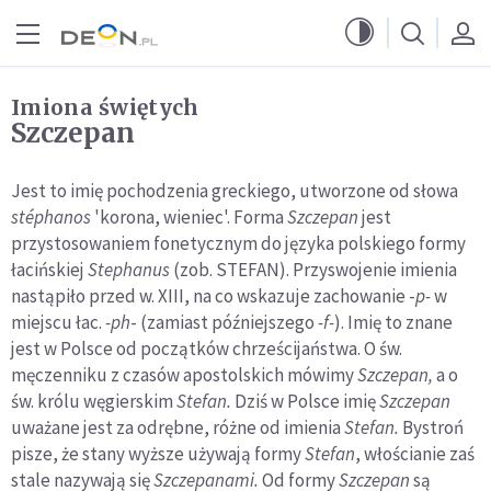
Przejdź do menu głównego
Przejdź do treści
Imiona świętych
Szczepan
Jest to imię pochodzenia greckiego, utworzone od słowa
stéphanos
'korona, wieniec'. Forma
Szczepan
jest
przystosowaniem fonetycznym do języka polskiego formy
łacińskiej
Stephanus
(zob. STEFAN). Przyswojenie imienia
nastąpiło przed w. XIII, na co wskazuje zachowanie -
p-
w
miejscu łac.
-ph
- (zamiast późniejszego
-f-
). Imię to znane
jest w Polsce od początków chrześcijaństwa. O św.
męczenniku z czasów apostolskich mówimy
Szczepan,
a o
św. królu węgierskim
Stefan.
Dziś w Polsce imię
Szczepan
uważane jest za odrębne, różne od imienia
Stefan.
Bystroń
pisze, że stany wyższe używają formy
Stefan
, włościanie zaś
stale nazywają się
Szczepanami.
Od formy
Szczepan
są