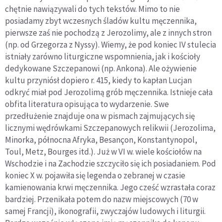
chętnie nawiązywali do tych tekstów. Mimo to nie
posiadamy zbyt wczesnych śladów kultu męczennika,
pierwsze zaś nie pochodzą z Jerozolimy, ale z innych stron
(np. od Grzegorza z Nyssy). Wiemy, że pod koniec IV stulecia
istniały zarówno liturgiczne wspomnienia, jak i kościoły
dedykowane Szczepanowi (np. Ankona). Ale ożywienie
kultu przyniósł dopiero r. 415, kiedy to kapłan Lucjan
odkryć miał pod Jerozolimą grób męczennika. Istnieje cała
obfita literatura opisująca to wydarzenie. Swe
przedłużenie znajduje ona w pismach zajmujących się
licznymi wędrówkami Szczepanowych relikwii (Jerozolima,
Minorka, północna Afryka, Besançon, Konstantynopol,
Toul, Metz, Bourges itd.). Już w VI w. wiele kościołów na
Wschodzie i na Zachodzie szczyciło się ich posiadaniem. Pod
koniec X w. pojawiła się legenda o zebranej w czasie
kamienowania krwi męczennika. Jego cześć wzrastała coraz
bardziej. Przenikała potem do nazw miejscowych (70 w
samej Francji), ikonografii, zwyczajów ludowych i liturgii.