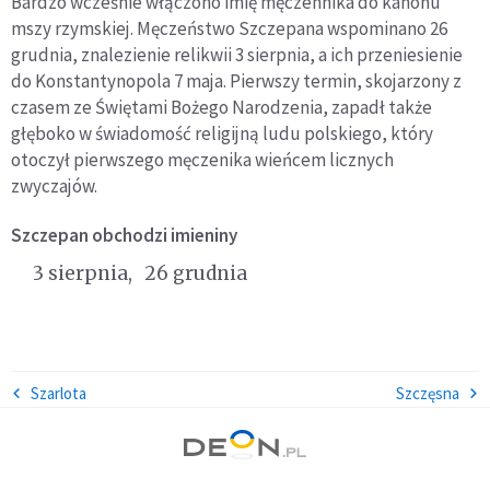
Bardzo wcześnie włączono imię męczennika do kanonu
mszy rzymskiej. Męczeństwo Szczepana wspominano 26
grudnia, znalezienie relikwii 3 sierpnia, a ich przeniesienie
do Konstantynopola 7 maja. Pierwszy termin, skojarzony z
czasem ze Świętami Bożego Narodzenia, zapadł także
głęboko w świadomość religijną ludu polskiego, który
otoczył pierwszego męczenika wieńcem licznych
zwyczajów.
Szczepan
obchodzi imieniny
3 sierpnia
26 grudnia
Szarlota
Szczęsna