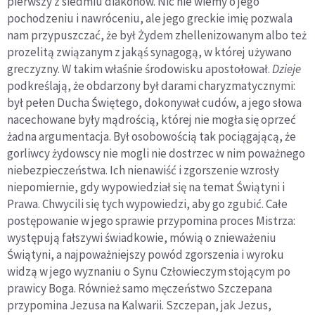
pierwszy z siedmiu diakonów. Nic nie wiemy o jego
pochodzeniu i nawróceniu, ale jego greckie imię pozwala
nam przypuszczać, że był Żydem zhellenizowanym albo też
prozelitą związanym z jakąś synagogą, w której używano
greczyzny. W takim właśnie środowisku apostołował.
Dzieje
podkreślają, że obdarzony był darami charyzmatycznymi:
był pełen Ducha Świętego, dokonywał cudów, a jego słowa
nacechowane były mądrością, której nie mogła się oprzeć
żadna argumentacja. Był osobowością tak pociągającą, że
gorliwcy żydowscy nie mogli nie dostrzec w nim poważnego
niebezpieczeństwa. Ich nienawiść i zgorszenie wzrosły
niepomiernie, gdy wypowiedział się na temat Świątyni i
Prawa. Chwycili się tych wypowiedzi, aby go zgubić. Całe
postępowanie w jego sprawie przypomina proces Mistrza:
występują fałszywi świadkowie, mówią o znieważeniu
Świątyni, a najpoważniejszy powód zgorszenia i wyroku
widzą w jego wyznaniu o Synu Człowieczym stojącym po
prawicy Boga. Również samo męczeństwo Szczepana
przypomina Jezusa na Kalwarii. Szczepan, jak Jezus,