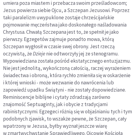
umiera poza miastem i przebacza swoim prześladowcom;
Jezus powierza siebie Ojcu, a Szczepan Jezusowi. Poprzez
taki paralelizm uwypuklone zostaje chrześcijańskie
pojmowanie męczeństwa jako doskonałego naśladowania
Chrystusa. Chwałą Szczepana jest to, że spełnił je jako
pierwszy. Egzegetów zajmuje ponadto mowa, którą
Szczepan wygłosił w czasie swej obrony. Jest rzeczą
oczywistą, że
Dzieje
nie odtworzyły jej ze stenogramu.
Wypowiedziana została pośród ekstatycznego entuzjazmu.
Nie jest jednolitą, wykończoną całością, raczej wyrażeniem
świadectwa i obroną, która rychło zmieniła się w oskarżenie
i której wnioski - może wezwanie do nawrócenia lub
zapowiedź upadku Świątyni - nie zostały dopowiedziane.
Reminiscencje biblijne i cytaty zdradzają zarówno
znajomość Septuaginty, jak i obycie z tradycjami
rabinistycznymi. Egzegeci różnią się w objaśnianiu tych i tym
podobnych zjawisk, to wszakże pewne, że Szczepan, cały
wpatrzony w Jezusa, byłby wyznał jeszcze wiarę
w zmartwychwstanie Sprawiedliwego. Ojcowie Kościoła