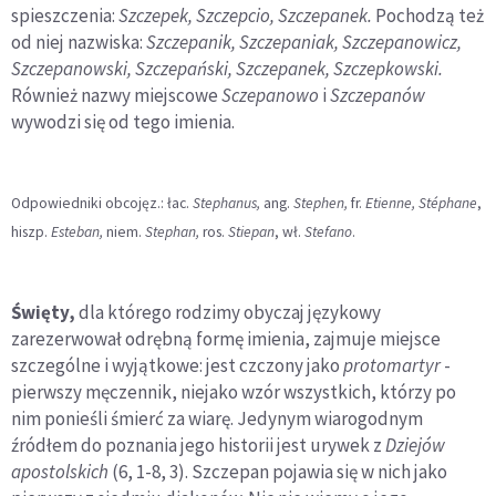
spieszczenia:
Szczepek, Szczepcio, Szczepanek.
Pochodzą też
od niej nazwiska:
Szczepanik, Szczepaniak, Szczepanowicz,
Szczepanowski, Szczepański, Szczepanek, Szczepkowski.
Również nazwy miejscowe
Sczepanowo
i
Szczepanów
wywodzi się od tego imienia.
Odpowiedniki obcojęz.: łac.
Stephanus,
ang.
Stephen,
fr.
Etienne, Stéphane
,
hiszp.
Esteban,
niem.
Stephan,
ros.
Stiepan
, wł.
Stefano
.
Święty,
dla którego rodzimy obyczaj językowy
zarezerwował odrębną formę imienia, zajmuje miejsce
szczególne i wyjątkowe: jest czczony jako
protomartyr
-
pierwszy męczennik, niejako wzór wszystkich, którzy po
nim ponieśli śmierć za wiarę. Jedynym wiarogodnym
źródłem do poznania jego historii jest urywek z
Dziejów
apostolskich
(6, 1-8, 3). Szczepan pojawia się w nich jako