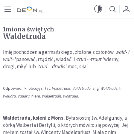
Przejdź do menu głównego
Przejdź do treści
Imiona świętych
Waldetruda
Imię pochodzenia germańskiego, złożone z członów:
wald- /
walt-
'panować, rządzić, władać' i
-trud - -traut
'wierny,
drogi, miły' lub
-trud - -drudis
'moc, siła'.
Odpowiedniki obcojęz.: łac.
Valdetrudis, Valdetruda,
ang.
Waldtrude,
fr.
Waudru, Vaudru,
niem.
Waldetrudis, Waltraud.
Waldetruda, ksieni z Mons.
Była siostrą św. Adelgundy, a
córką Walberta i Bertylli, o których mówiło się powyżej. Jej
mężem został św. Wincenty Madelgariusz. Miała z nim