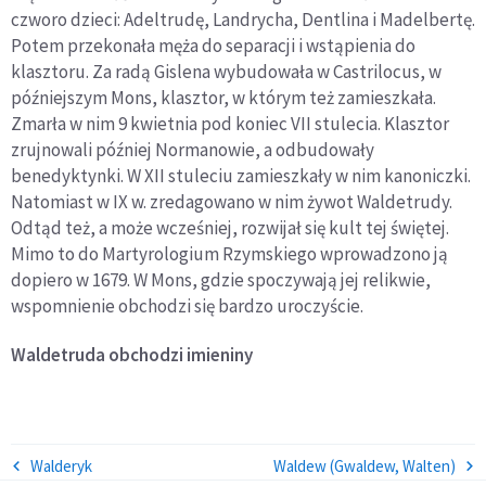
czworo dzieci: Adeltrudę, Landrycha, Dentlina i Madelbertę.
Potem przekonała męża do separacji i wstąpienia do
klasztoru. Za radą Gislena wybudowała w Castrilocus, w
późniejszym Mons, klasztor, w którym też zamieszkała.
Zmarła w nim 9 kwietnia pod koniec VII stulecia. Klasztor
zrujnowali później Normanowie, a odbudowały
benedyktynki. W XII stuleciu zamieszkały w nim kanoniczki.
Natomiast w IX w. zredagowano w nim żywot Waldetrudy.
Odtąd też, a może wcześniej, rozwijał się kult tej świętej.
Mimo to do Martyrologium Rzymskiego wprowadzono ją
dopiero w 1679. W Mons, gdzie spoczywają jej relikwie,
wspomnienie obchodzi się bardzo uroczyście.
Waldetruda
obchodzi imieniny
Walderyk
Waldew (Gwaldew, Walten)