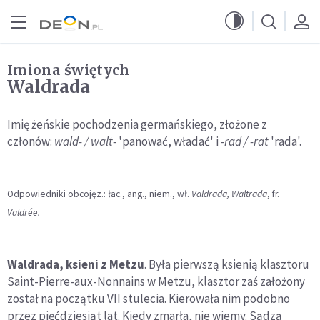
Przejdź do menu głównego
Przejdź do treści
Imiona świętych
Waldrada
Imię żeńskie pochodzenia germańskiego, złożone z
członów:
wald- / walt-
'panować, władać' i
-rad / -rat
'rada'.
Odpowiedniki obcojęz.: łac., ang., niem., wł.
Valdrada, Waltrada
, fr.
Valdrée.
Waldrada, ksieni z Metzu
. Była pierwszą ksienią klasztoru
Saint-Pierre-aux-Nonnains w Metzu, klasztor zaś założony
został na początku VII stulecia. Kierowała nim podobno
przez pięćdziesiąt lat. Kiedy zmarła, nie wiemy. Sądzą