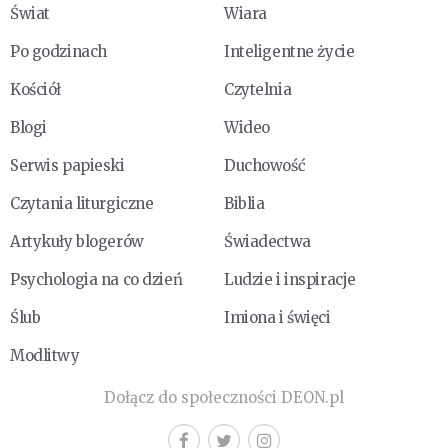
Świat
Wiara
Po godzinach
Inteligentne życie
Kościół
Czytelnia
Blogi
Wideo
Serwis papieski
Duchowość
Czytania liturgiczne
Biblia
Artykuły blogerów
Świadectwa
Psychologia na co dzień
Ludzie i inspiracje
Ślub
Imiona i święci
Modlitwy
Dołącz do społeczności DEON.pl