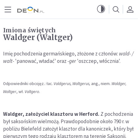
Przejdź do menu głównego
Przejdź do treści
Imiona świętych
Waldger (Waltger)
Imię pochodzenia germańskiego, złożone z członów:
wald- /
walt-
'panować, władać' oraz
-ger
'oszczep, włócznia'.
Odpowiedniki obcojęz.: łac.
Valdgerus, Waltgerus,
ang., niem.
Waldger,
Waltger
, wł.
Valtgero
.
Waldger, założyciel klasztoru w Herford.
Z pochodzenia
był saksońskim wielmożą. Prawdopodobnie około 790 r. w
pobliżu Bielefeld założył klasztor dla kanoniczek, który był
pierwszym tego rodzaju klasztorem na terenie Saksonii.