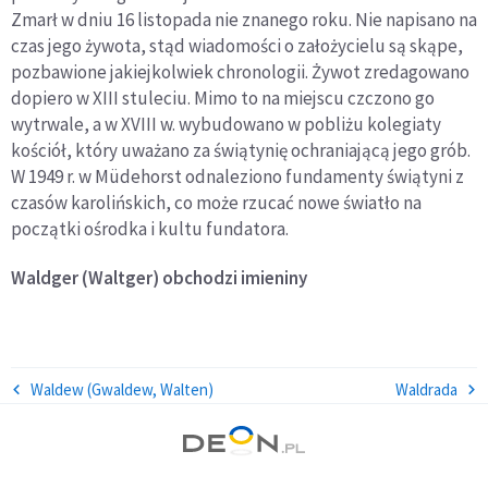
Zmarł w dniu 16 listopada nie znanego roku. Nie napisano na
czas jego żywota, stąd wiadomości o założycielu są skąpe,
pozbawione jakiejkolwiek chronologii. Żywot zredagowano
dopiero w XIII stuleciu. Mimo to na miejscu czczono go
wytrwale, a w XVIII w. wybudowano w pobliżu kolegiaty
kościół, który uważano za świątynię ochraniającą jego grób.
W 1949 r. w Müdehorst odnaleziono fundamenty świątyni z
czasów karolińskich, co może rzucać nowe światło na
początki ośrodka i kultu fundatora.
Waldger (Waltger)
obchodzi imieniny
Waldew (Gwaldew, Walten)
Waldrada