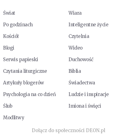
Świat
Wiara
Po godzinach
Inteligentne życie
Kościół
Czytelnia
Blogi
Wideo
Serwis papieski
Duchowość
Czytania liturgiczne
Biblia
Artykuły blogerów
Świadectwa
Psychologia na co dzień
Ludzie i inspiracje
Ślub
Imiona i święci
Modlitwy
Dołącz do społeczności DEON.pl