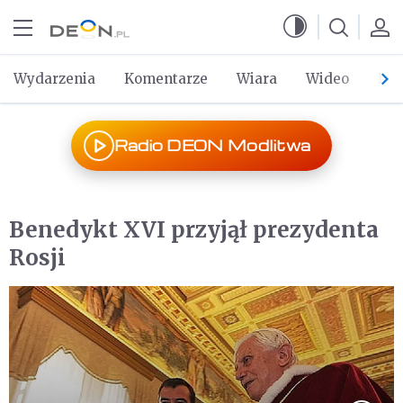
Przejdź do menu głównego
Przejdź do treści
Wydarzenia
Komentarze
Wiara
Wideo
Po 
Radio DEON Modlitwa
Benedykt XVI przyjął prezydenta
Rosji