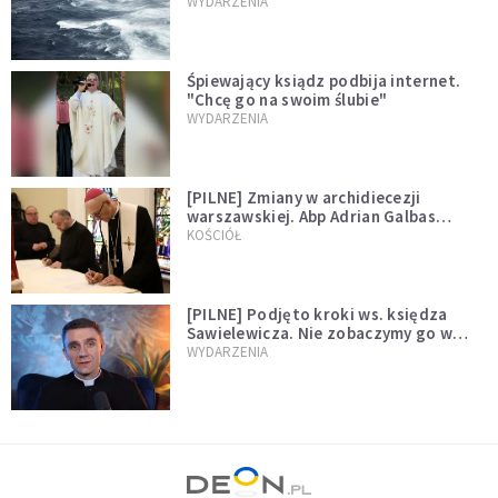
miłości"
WYDARZENIA
Śpiewający ksiądz podbija internet.
"Chcę go na swoim ślubie"
WYDARZENIA
[PILNE] Zmiany w archidiecezji
warszawskiej. Abp Adrian Galbas
wręczył dekrety nowym proboszczom
KOŚCIÓŁ
[PILNE] Podjęto kroki ws. księdza
Sawielewicza. Nie zobaczymy go w
mediach
WYDARZENIA