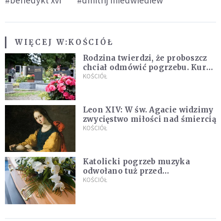
#benedykt xvi
#dmitrij miedwiediew
WIĘCEJ W:
KOŚCIÓŁ
Rodzina twierdzi, że proboszcz
chciał odmówić pogrzebu. Kuria
zapowiada wyjaśnienia
KOŚCIÓŁ
Leon XIV: W św. Agacie widzimy
zwycięstwo miłości nad śmiercią
KOŚCIÓŁ
Katolicki pogrzeb muzyka
odwołano tuż przed
uroczystością. Powodem była
KOŚCIÓŁ
przynależność do masonerii