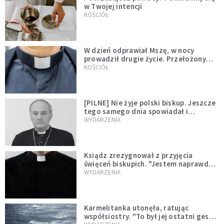
w Twojej intencji
KOŚCIÓŁ
W dzień odprawiał Mszę, w nocy
prowadził drugie życie. Przełożony
kazał mu opuścić zakon
KOŚCIÓŁ
[PILNE] Nie żyje polski biskup. Jeszcze
tego samego dnia spowiadał i
sprawował Mszę świętą
WYDARZENIA
Ksiądz zrezygnował z przyjęcia
święceń biskupich. "Jestem naprawdę
niegodny"
WYDARZENIA
Karmelitanka utonęła, ratując
współsiostry. "To był jej ostatni gest