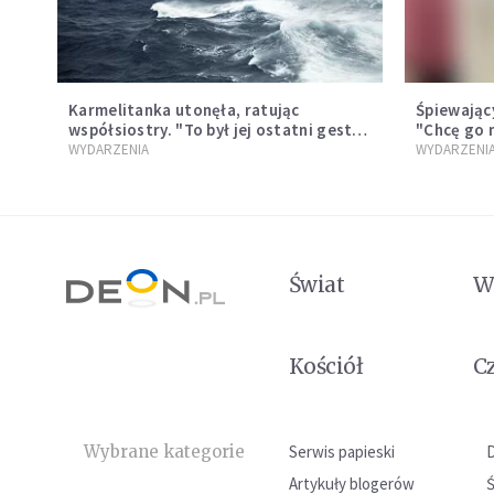
Karmelitanka utonęła, ratując
Śpiewający
współsiostry. "To był jej ostatni gest
"Chcę go 
miłości"
WYDARZENIA
WYDARZENI
Świat
W
Kościół
C
Wybrane kategorie
Serwis papieski
Artykuły blogerów