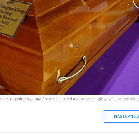
j archikatedrze św. Jana Chrzciciela, przed rozpoczęciem głównych uroczystośc
NASTĘPNE Z