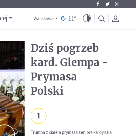
11
°
cej
Warszawa
Dziś pogrzeb
kard. Glempa -
Prymasa
Polski
1
Trumna z ciałem prymasa seniora kardynała