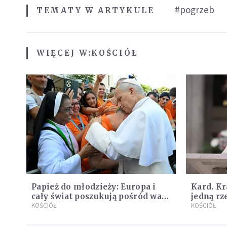
#pogrzeb
TEMATY W ARTYKULE
WIĘCEJ W:
KOŚCIÓŁ
Papież do młodzieży: Europa i
Kard. Kr
cały świat poszukują pośród was
jedną rz
nowych świętych
KOŚCIÓŁ
się z tw
KOŚCIÓŁ