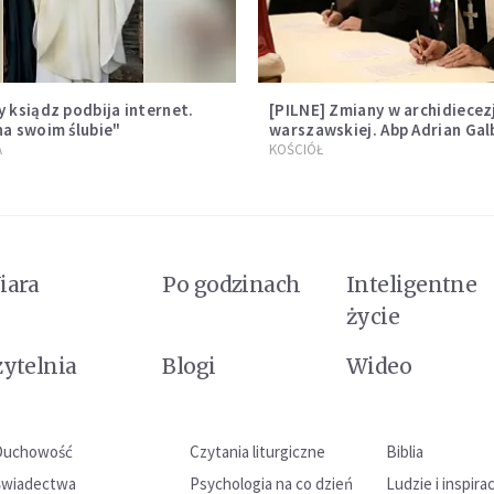
 ksiądz podbija internet.
[PILNE] Zmiany w archidiecezj
na swoim ślubie"
warszawskiej. Abp Adrian Gal
wręczył dekrety nowym pro
A
KOŚCIÓŁ
iara
Po godzinach
Inteligentne
życie
zytelnia
Blogi
Wideo
Duchowość
Czytania liturgiczne
Biblia
Świadectwa
Psychologia na co dzień
Ludzie i inspira