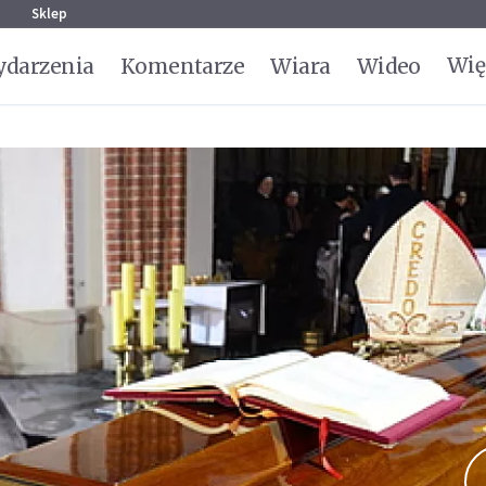
g
Sklep
Wię
darzenia
Komentarze
Wiara
Wideo