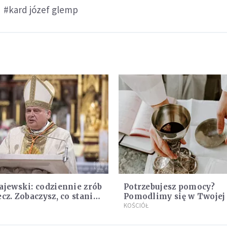
#kard józef glemp
ajewski: codziennie zrób
Potrzebujesz pomocy?
ecz. Zobaczysz, co stanie
Pomodlimy się w Twojej 
oim życiem
KOŚCIÓŁ