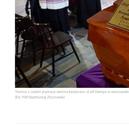
Trumna z ciałem prymasa seniora kardynała Józef Glempa w warszawskie
(fot. PAP/Bartłomiej Zborowski)