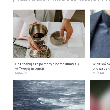
Potrzebujesz pomocy? Pomodlimy się
W dzień o
w Twojej intencji
prowadził
kazał mu 
KOŚCIÓŁ
KOŚCIÓŁ