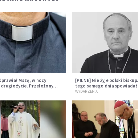
dprawiał Mszę, w nocy
[PILNE] Nie żyje polski biskup
 drugie życie. Przełożony
tego samego dnia spowiadał 
opuścić zakon
sprawował Mszę świętą
WYDARZENIA