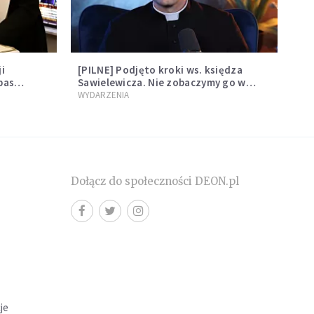
i
[PILNE] Podjęto kroki ws. księdza
bas
Sawielewicza. Nie zobaczymy go w
boszczom
mediach
WYDARZENIA
Dołącz do społeczności DEON.pl
cje