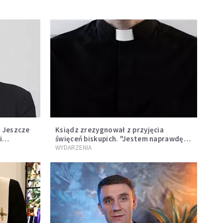
. Jeszcze
Ksiądz zrezygnował z przyjęcia
i
święceń biskupich. "Jestem naprawdę
niegodny"
WYDARZENIA