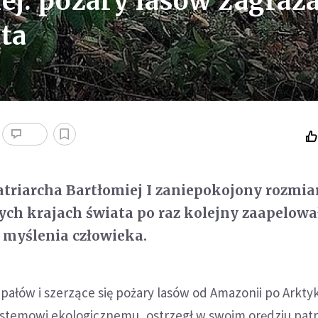
ej: pożary lasów zagraża
ta
triarcha Bartłomiej I zaniepokojony rozmi
ch krajach świata po raz kolejny zaapelowa
 myślenia człowieka.
pałów i szerzące się pożary lasów od Amazonii po Arkty
ystemowi ekologicznemu, ostrzegł w swoim orędziu patr