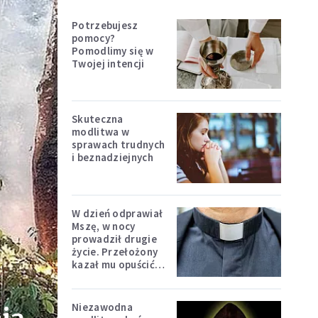
Potrzebujesz
pomocy?
Pomodlimy się w
Twojej intencji
Skuteczna
modlitwa w
sprawach trudnych
i beznadziejnych
W dzień odprawiał
Mszę, w nocy
prowadził drugie
życie. Przełożony
kazał mu opuścić
zakon
Niezawodna