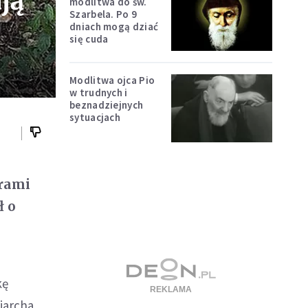
ją
modlitwa do św.
Szarbela. Po 9
dniach mogą dziać
się cuda
Modlitwa ojca Pio
w trudnych i
beznadziejnych
sytuacjach
arami
ł o
kę
iarcha.