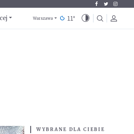
11
°
cej
Warszawa
WYBRANE DLA CIEBIE