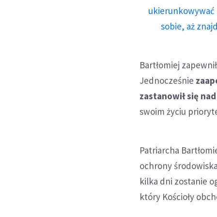
ukierunkowywać n
sobie, aż znaj
Bartłomiej zapewnił
Jednocześnie
zaap
zastanowił się na
swoim życiu prioryt
Patriarcha Bartłomi
ochrony środowiska
kilka dni zostanie 
który Kościoły obch