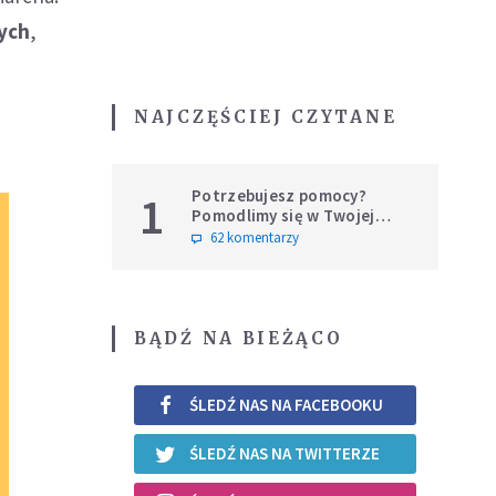
wych
,
NAJCZĘŚCIEJ CZYTANE
Potrzebujesz pomocy?
1
Pomodlimy się w Twojej
intencji
62 komentarzy
BĄDŹ NA BIEŻĄCO
ŚLEDŹ NAS NA FACEBOOKU
ŚLEDŹ NAS NA TWITTERZE