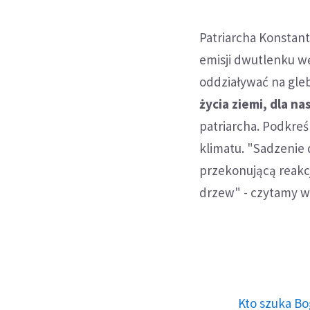
Patriarcha Konstan
emisji dwutlenku w
oddziaływać na glebę
życia ziemi, dla n
patriarcha. Podkreś
klimatu. "Sadzenie 
przekonującą reakcją
drzew" - czytamy w
Kto szuka Bo