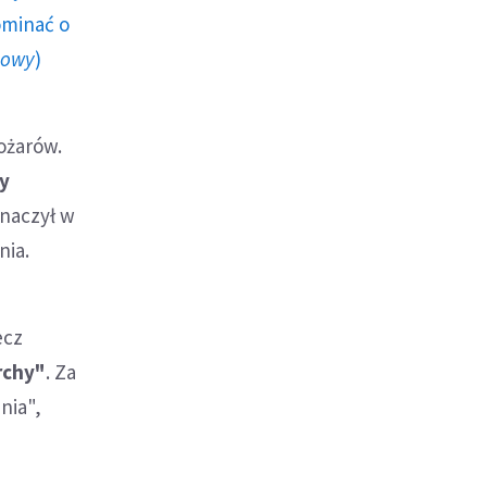
ominać o
howy
)
pożarów.
dy
naczył w
nia.
ecz
rchy"
. Za
nia",