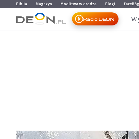
Przejdź do menu głównego
Przejdź do treści
Biblia
Magazyn
Modlitwa w drodze
Blogi
faceBó
Wy
Radio DEON