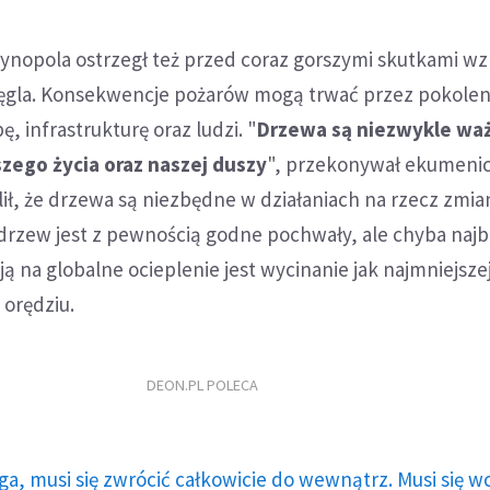
tynopola ostrzegł też przed coraz gorszymi skutkami wz
ęgla. Konsekwencje pożarów mogą trwać przez pokoleni
, infrastrukturę oraz ludzi. "
Drzewa są niezwykle waż
aszego życia oraz naszej duszy
", przekonywał ekumeni
lił, że drzewa są niezbędne w działaniach na rzecz zmia
drzew jest z pewnością godne pochwały, ale chyba najb
 na globalne ocieplenie jest wycinanie jak najmniejszej 
 orędziu.
DEON.PL POLECA
ga, musi się zwrócić całkowicie do wewnątrz. Musi się w