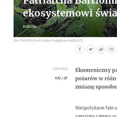
Patriarcha Bartłomi
ekosystemowi świa
KOŚCIÓŁ
(fot. PAP/EPA/Porto Velho Firefighters HANDOUT)
6 lat temu
Ekumeniczny pa
pożarów w różny
KAI / df
zmianę sposobu
Niespotykane fale u
zagrażają całemu s