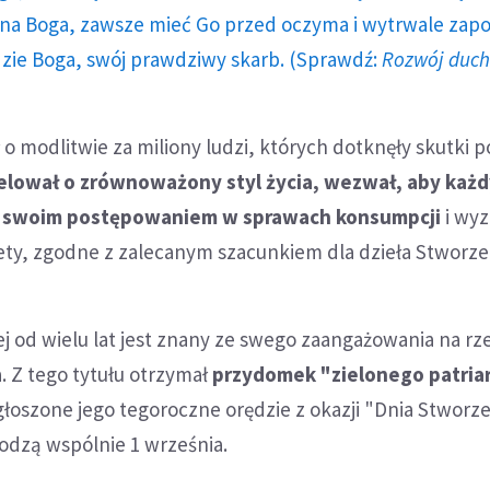
a Boga, zawsze mieć Go przed oczyma i wytrwale zap
dzie Boga, swój prawdziwy skarb. (Sprawdź:
Rozwój duc
 o modlitwie za miliony ludzi, których dotknęły skutki 
elował o zrównoważony styl życia, wezwał, aby każ
d swoim postępowaniem w sprawach konsumpcji
i wyz
ety, zgodne z zalecanym szacunkiem dla dzieła Stworze
ej od wielu lat jest znany ze swego zaangażowania na rz
. Z tego tytułu otrzymał
przydomek "zielonego patria
ogłoszone jego tegoroczne orędzie z okazji "Dnia Stworze
odzą wspólnie 1 września.