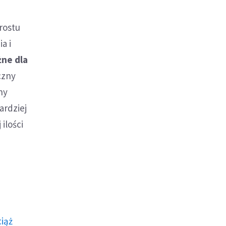
rostu
a i
ne dla
czny
ny
ardziej
ilości
ciąż