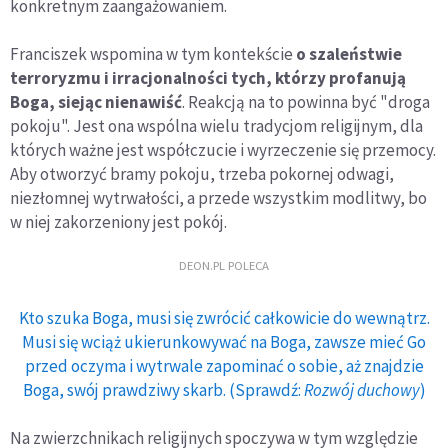
konkretnym zaangażowaniem.
Franciszek wspomina w tym kontekście
o szaleństwie
terroryzmu i irracjonalności tych, którzy profanują
Boga, siejąc nienawiść
. Reakcją na to powinna być "droga
pokoju". Jest ona wspólna wielu tradycjom religijnym, dla
których ważne jest współczucie i wyrzeczenie się przemocy.
Aby otworzyć bramy pokoju, trzeba pokornej odwagi,
niezłomnej wytrwałości, a przede wszystkim modlitwy, bo
w niej zakorzeniony jest pokój.
DEON.PL POLECA
Kto szuka Boga, musi się zwrócić całkowicie do wewnątrz.
Musi się wciąż ukierunkowywać na Boga, zawsze mieć Go
przed oczyma i wytrwale zapominać o sobie, aż znajdzie
Boga, swój prawdziwy skarb. (Sprawdź:
Rozwój duchowy
)
Na zwierzchnikach religijnych spoczywa w tym względzie