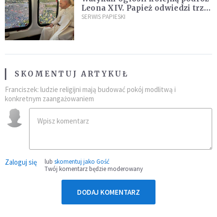
Leona XIV. Papież odwiedzi trzy
kraje Ameryki Południowej
SERWIS PAPIESKI
SKOMENTUJ ARTYKUŁ
Franciszek: ludzie religijni mają budować pokój modlitwą i
konkretnym zaangażowaniem
Zaloguj się
lub
skomentuj jako Gość
Twój komentarz będzie moderowany
DODAJ KOMENTARZ