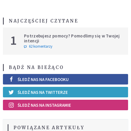
NAJCZĘŚCIEJ CZYTANE
1
Potrzebujesz pomocy? Pomodlimy się w Twojej
intencji
62 komentarzy
BĄDŹ NA BIEŻĄCO
ŚLEDŹ NAS NA FACEBOOKU
ŚLEDŹ NAS NA TWITTERZE
ŚLEDŹ NAS NA INSTAGRAMIE
POWIĄZANE ARTYKUŁY