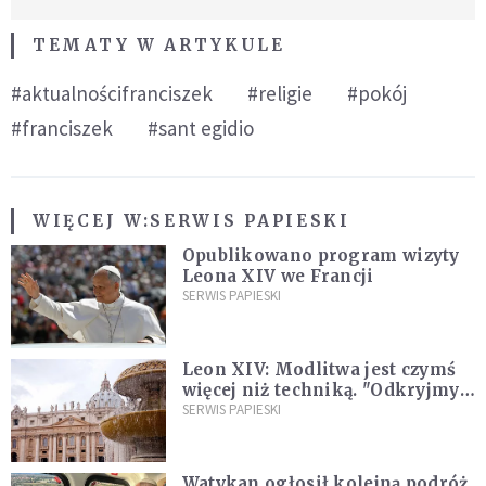
TEMATY W ARTYKULE
#aktualnościfranciszek
#religie
#pokój
#franciszek
#sant egidio
WIĘCEJ W:
SERWIS PAPIESKI
Opublikowano program wizyty
Leona XIV we Francji
SERWIS PAPIESKI
Leon XIV: Modlitwa jest czymś
więcej niż techniką. "Odkryjmy
ją na nowo"
SERWIS PAPIESKI
Watykan ogłosił kolejną podróż