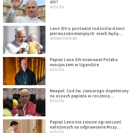
XIV?
KOŚCIÓŁ
Leon XIV o postawie rodziców dzieci
pierwszokomunijnych: niech będą
przykładem
SERWIS PAPIESKI
Papież Leon XIV mianował Polaka
nuncjuszem w Ugandzie
KOŚCIÓŁ
Neapol: Cud św. Januarego dopełniony
na oczach papieża w rocznicę
pontyfikatu!
KOŚCIÓŁ
Papież Leon nie zniesie ograniczeń
nałożonych na odprawianie Mszy
trydenckiej. „Traditionis custodes”
KOŚCIÓŁ