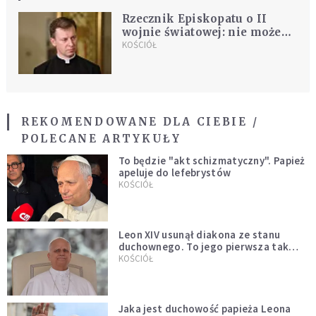
Rzecznik Episkopatu o II
wojnie światowej: nie może
być przyzwolenia na pogardę
KOŚCIÓŁ
i nienawiść
REKOMENDOWANE DLA CIEBIE /
POLECANE ARTYKUŁY
To będzie "akt schizmatyczny". Papież
apeluje do lefebrystów
KOŚCIÓŁ
Leon XIV usunął diakona ze stanu
duchownego. To jego pierwsza tak
bezprecedensowa decyzja
KOŚCIÓŁ
Jaka jest duchowość papieża Leona