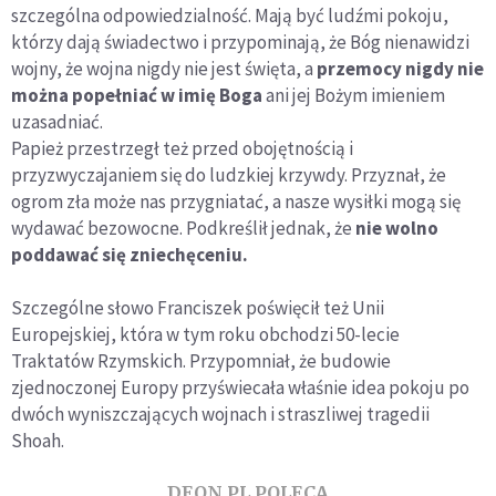
szczególna odpowiedzialność. Mają być ludźmi pokoju,
którzy dają świadectwo i przypominają, że Bóg nienawidzi
wojny, że wojna nigdy nie jest święta, a
przemocy nigdy nie
można popełniać w imię Boga
ani jej Bożym imieniem
uzasadniać.
Papież przestrzegł też przed obojętnością i
przyzwyczajaniem się do ludzkiej krzywdy. Przyznał, że
ogrom zła może nas przygniatać, a nasze wysiłki mogą się
wydawać bezowocne. Podkreślił jednak, że
nie wolno
poddawać się zniechęceniu.
Szczególne słowo Franciszek poświęcił też Unii
Europejskiej, która w tym roku obchodzi 50-lecie
Traktatów Rzymskich. Przypomniał, że budowie
zjednoczonej Europy przyświecała właśnie idea pokoju po
dwóch wyniszczających wojnach i straszliwej tragedii
Shoah.
DEON.PL POLECA