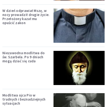
W dzień odprawiał Mszę, w
nocy prowadził drugie życie.
Przełożony kazał mu
opuścić zakon
Niezawodna modlitwa do
św. Szarbela. Po 9 dniach
mogą dziać się cuda
Modlitwa ojca Pio w
trudnych i beznadziejnych
sytuacjach