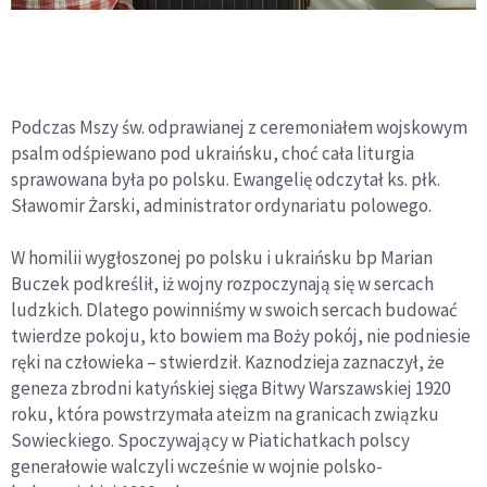
Podczas Mszy św. odprawianej z ceremoniałem wojskowym
psalm odśpiewano pod ukraińsku, choć cała liturgia
sprawowana była po polsku. Ewangelię odczytał ks. płk.
Sławomir Żarski, administrator ordynariatu polowego.
W homilii wygłoszonej po polsku i ukraińsku bp Marian
Buczek podkreślił, iż wojny rozpoczynają się w sercach
ludzkich. Dlatego powinniśmy w swoich sercach budować
twierdze pokoju, kto bowiem ma Boży pokój, nie podniesie
ręki na człowieka – stwierdził. Kaznodzieja zaznaczył, że
geneza zbrodni katyńskiej sięga Bitwy Warszawskiej 1920
roku, która powstrzymała ateizm na granicach związku
Sowieckiego. Spoczywający w Piatichatkach polscy
generałowie walczyli wcześnie w wojnie polsko-