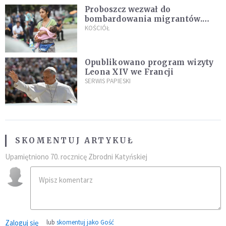
Proboszcz wezwał do
bombardowania migrantów.
"Masowy ogień przeciwko
KOŚCIÓŁ
najeźdźcom!"
Opublikowano program wizyty
Leona XIV we Francji
SERWIS PAPIESKI
SKOMENTUJ ARTYKUŁ
Upamiętniono 70. rocznicę Zbrodni Katyńskiej
Zaloguj się
lub
skomentuj jako Gość