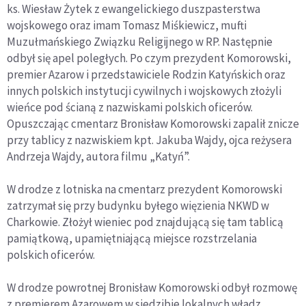
ks. Wiesław Żytek z ewangelickiego duszpasterstwa
wojskowego oraz imam Tomasz Miśkiewicz, mufti
Muzułmańskiego Związku Religijnego w RP. Następnie
odbył się apel poległych. Po czym prezydent Komorowski,
premier Azarow i przedstawiciele Rodzin Katyńskich oraz
innych polskich instytucji cywilnych i wojskowych złożyli
wieńce pod ścianą z nazwiskami polskich oficerów.
Opuszczając cmentarz Bronisław Komorowski zapalił znicze
przy tablicy z nazwiskiem kpt. Jakuba Wajdy, ojca reżysera
Andrzeja Wajdy, autora filmu „Katyń”.
W drodze z lotniska na cmentarz prezydent Komorowski
zatrzymał się przy budynku byłego więzienia NKWD w
Charkowie. Złożył wieniec pod znajdującą się tam tablicą
pamiątkową, upamiętniającą miejsce rozstrzelania
polskich oficerów.
W drodze powrotnej Bronisław Komorowski odbył rozmowę
z premierem Azarowem w siedzibie lokalnych władz.