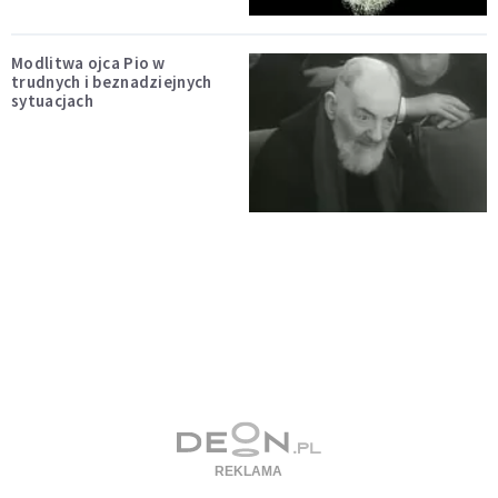
Modlitwa ojca Pio w
trudnych i beznadziejnych
sytuacjach