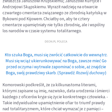
zwłaszcza Januszowi Krupskiemu; Januszowi Kurtyce i
Andrzejowi Skąpskiemu. Wyraził nadzieję na otwarcie
czwartego cmentarza związanego ze zbrodnią katyńską w
Bykowni pod Kijowem. Chciałby on, aby te cztery
cmentarze upamiętniały nie tylko zbrodnię, ale i wspólny
los narodów w czasie systemu totalitarnego.
DEON.PL POLECA
Kto szuka Boga, musi się zwrócić całkowicie do wewnątrz.
Musi się wciąż ukierunkowywać na Boga, zawsze mieć Go
przed oczyma i wytrwale zapominać o sobie, aż znajdzie
Boga, swój prawdziwy skarb. (Sprawdź:
Rozwój duchowy
)
Komorowski podkreślił, że za kilkunastoma literami,
którymi zapisane są imię, nazwisko, data urodzenia i śmierci
każdego z oficerów kryje się życie konkretnego człowieka. -
Takie indywidualne upamiętnienie ofiar to triumf prawdy
nad totalitaryzmem, które chciał wymazać je z pamięci –