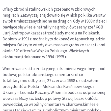
Ofiary zbrodni stalinowskich grzebano w zbiorowych
mogiłach. Zazwyczaj znajdowało się w nich po kilka warstw
zwłok umieszczanych jedne na drugich. Gdy w 1969 r. dzieci
bawiące się w lesie natrafiły na groby, ówczesny szef KGB
Jurij Andropow kazał zatrzeć ślady mordu na Polakach.
Dopiero w 1991 r. można było dokonać wstępnych oględzin
miejsca. Odkryto wtedy dwa masowe groby ze szczątkami
około 320 oficerów Wojska Polskiego. Właściwych
ekshumacji dokonano w 1994 i 1995 r.
Wmurowanie aktu erekcyjnego i kamienia węgielnego pod
budowę polsko-ukraińskiego cmentarza ofiar
totalitaryzmu odbyło się 27 czerwca 1998 r. z udziałem
prezydentów: Polski – Aleksandra Kwaśniewskiego i
Ukrainy – Leonida Kuczmy. W homilii podczas odprawionej
wówczas Mszy św. biskup polowy Sławoj Leszek Głódź
powiedział, że wspólny cmentarz w charkowskim lesie
może stać się ważnym, symbolicznym miejscem polsko-