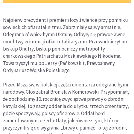
Najpierw prezydent i premier złożyli wieńce przy pomniku
sowieckich ofiar stalinizmu. Zabrzmiały salwy armatnie.
Odegrano również hymn Ukrainy. Odbyły się prawosławne
modlitwy w intencji ofiar totalitaryzmu. Przewodniczył im
biskup Onufry, biskup pomocniczy metropolity
charkowskiego Patriarchatu Moskiewskiego Nikodema.
Towarzyszył mu bp Jerzy (Pańkowski), Prawosławny
Ordynariusz Wojska Poleskiego.
Przed Mszą św. w polskiej części cmentarza odegrano hymn
narodowy. Głos zabrał Bronisław Komorowski. Przypomniał,
że obchodzimy 10. rocznicę zwycięstwa prawdy o zbrodni
katyńskiej, to znaczy oddania do użytku trzech cmentarzy,
gdzie spoczywają polscy oficerowie. Oddał hołd
zamordowanym przed 70 laty, jak również tym, którzy
przyczynili się do wygrania „bitwy o pamięć” o tej zbrodni,