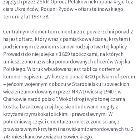
zajętych przez ZSRR. Oprócz Polaków nekropolia kryje też
ciała Ukraińców, Rosjan i Żydów – ofiar stalinowskiego
terroru z lat 1937-38.
Centralnym elementem cmentarza o powierzchni ponad 2
ha jest ołtarz, który wraz z pamiątkową ścianą, krzyżem i
podziemnym dzwonem stanowi rodzaj otwartej kaplicy.
Prowadzi do niej alejka z 3 809 tabliczkami, na których
umieszczono nazwiska pomordowanych oficerów Wojska
Polskiego. W bruk wbudowana jest tablica z orłem w
koronie i napisem: „W hołdzie ponad 4300 polskim oficerom
– jeńcom wojennym z obozu w Starobielsku i sowieckich
więzień zamordowanym przez NKWD wiosną 1940 r. w
Charkowie naród polski”. Wokół drogi wyłożonej czarną
kostką bazaltową znajdują się obudowane mogiły z
krzyżami rzymskokatolickimi i prawosławnymi. W
południowej części cmentarza umieszczono ścianę z
prawosławnym krzyżem i nazwiskami zamordowanych tu 2
743 mieszkańców Związku Sowieckiego.