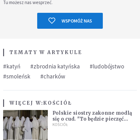
Tu możesz nas wesprzeć.
WSPOMÓŻ NAS
TEMATY W ARTYKULE
#katyń
#zbrodnia katyńska
#ludobójstwo
#smoleńsk
#charków
WIĘCEJ W:
KOŚCIÓŁ
Polskie siostry zakonne modlą
się o cud. "To będzie pieczęć
Pana Boga dla naszej wiary"
KOŚCIÓŁ