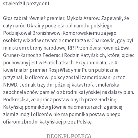
stwierdził prezydent.
Głos zabrał również premier, Mykoła Azarow. Zapewnił, że
cały naród Ukrainy podziela ból narodu polskiego.
Podziękował Bronisławowi Komorowskiemu za jego
osobisty wkład w otwarcie cmentarza w Charkowie, gdy był
ministrem obrony narodowej RP. Przemówiła również Ewa
Gruner-Żarnoch z Federacji Rodzin Katyńskich, której ojciec
pochowany jest w Piatichatkach. Przypomniała, że 4
kwietnia br. premier Rosji Władymir Putin publicznie
przyznał, iż oficerowi polscy zostali zamordowani przez
NKWD. Jednak trzy dni później katastrofa smoleńska
zepchnęła znów pamięć o zbrodni katyńskiej na dalszy plan.
Podkreśliła, że oprócz postawionych przez Rodzinę
Katyńską pomników głównie na cmentarzach z garścią
ziemi z mogli oficerów nie ma pomnika postawionego
ofiarom zbrodni katyńskiej przez Polskę.
DEON.PL POLECA