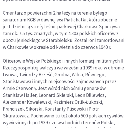
Cmentarz o powierzchni 2 ha leży na terenie byłego
sanatorium KGB w dawnej wsi Piatichatki, która obecnie
jest dzielnicą strefy leśno-parkowej Charkowa. Spoczywa
tam ok. 7,5 tys. zmarłych, w tym 4 303 polskich oficerów z
obozu jenieckiego w Starobielsku. Zostali oni zamordowani
w Charkowie w okresie od kwietnia do czerwca 1940 r.
Oficerowie Wojska Polskiego i innych formacji militarnych II
Rzeczypospolitej walczyli we wrześniu 1939 roku w obronie
Lwowa, Twierdzy Brześć, Grodna, Wilna, Równego,
Stanisławowa i innych miejscowości zajmowanych przez
Armie Czerwoną. Jest wśród nich ośmiu generałów:
Stanisław Haller, Leonard Skierski, Leon Billewicz,
Aleksander Kowalewski, Kazimierz Orlik-Łukoski,
Franciszek Sikorski, Konstanty Plisowski i Piotr
Skuratowicz. Pochowano tu też około 500 polskich cywilów,
wywiezionych po 1939 r. ze wschodnich terenów Polski,