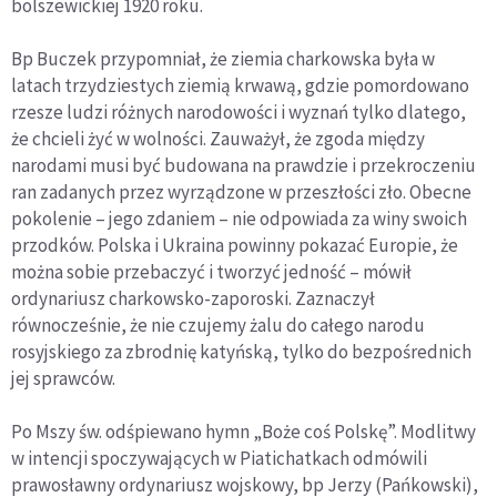
bolszewickiej 1920 roku.
Bp Buczek przypomniał, że ziemia charkowska była w
latach trzydziestych ziemią krwawą, gdzie pomordowano
rzesze ludzi różnych narodowości i wyznań tylko dlatego,
że chcieli żyć w wolności. Zauważył, że zgoda między
narodami musi być budowana na prawdzie i przekroczeniu
ran zadanych przez wyrządzone w przeszłości zło. Obecne
pokolenie – jego zdaniem – nie odpowiada za winy swoich
przodków. Polska i Ukraina powinny pokazać Europie, że
można sobie przebaczyć i tworzyć jedność – mówił
ordynariusz charkowsko-zaporoski. Zaznaczył
równocześnie, że nie czujemy żalu do całego narodu
rosyjskiego za zbrodnię katyńską, tylko do bezpośrednich
jej sprawców.
Po Mszy św. odśpiewano hymn „Boże coś Polskę”. Modlitwy
w intencji spoczywających w Piatichatkach odmówili
prawosławny ordynariusz wojskowy, bp Jerzy (Pańkowski),