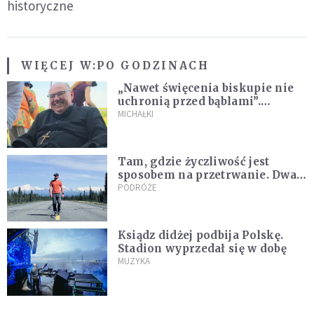
historyczne
WIĘCEJ W:
PO GODZINACH
„Nawet święcenia biskupie nie
uchronią przed bąblami”.
Archidiecezja pokazała
MICHAŁKI
nagranie z pielgrzymki
Tam, gdzie życzliwość jest
sposobem na przetrwanie. Dwa
tygodnie na Alasce [REPORTAŻ]
PODRÓŻE
Ksiądz didżej podbija Polskę.
Stadion wyprzedał się w dobę
MUZYKA