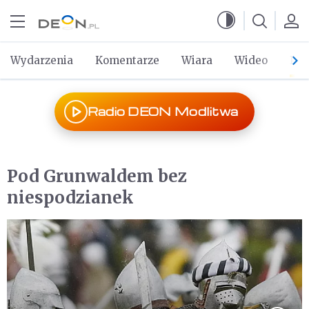
Przejdź do menu głównego
Przejdź do treści
Wydarzenia
Komentarze
Wiara
Wideo
Po 
Radio DEON Modlitwa
Pod Grunwaldem bez
niespodzianek