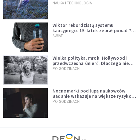
NAUKA I TECHNOLOGIA
Wiktor rekordzistą systemu
kaucyjnego. 15-latek zebrał ponad 7
tys. butelek i puszek
ŚWIAT
Wielka polityka, mroki Hollywood i
przedwczesna śmierć. Dlaczego nie
możemy przestać mówić o Marilyn
PO GODZINACH
Monroe?
Nocne marki pod lupą naukowców.
Badanie wskazuje na większe ryzyko
zawału
PO GODZINACH