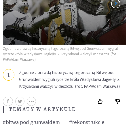
Zgodnie z prawdą historyczną tegoroczną Bitwę pod Grunwaldem wygrali
rycerze króla Władysława Jagiełły. Z Krzyżakami walczyli w deszczu. (fot.
PAP/Adam Warżawa)
Zgodnie z prawdą historyczną tegoroczną Bitwę pod
1
Grunwaldem wygrali rycerze króla Władysława Jagiełły. Z
Krzyżakami walczyli w deszczu. (fot. PAP/Adam Warżawa)
TEMATY W ARTYKULE
#bitwa pod grunwaldem
#rekonstrukcje