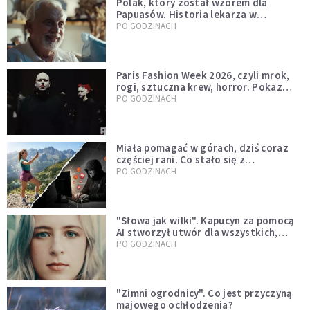
Polak, który został wzorem dla
Papuasów. Historia lekarza w
sutannie, który uleczył dżunglę
PO GODZINACH
Paris Fashion Week 2026, czyli mrok,
rogi, sztuczna krew, horror. Pokaz
mody czy fascynacja diabłem?
PO GODZINACH
Miała pomagać w górach, dziś coraz
częściej rani. Co stało się z
Tatromaniakami?
PO GODZINACH
"Słowa jak wilki". Kapucyn za pomocą
AI stworzył utwór dla wszystkich,
którzy doświadczają hejtu
PO GODZINACH
"Zimni ogrodnicy". Co jest przyczyną
majowego ochłodzenia?