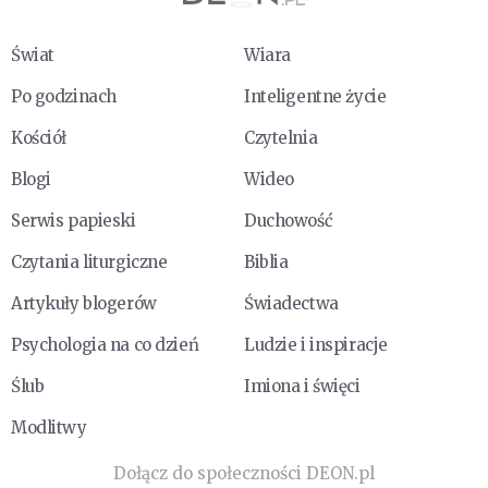
Świat
Wiara
Po godzinach
Inteligentne życie
Kościół
Czytelnia
Blogi
Wideo
Serwis papieski
Duchowość
Czytania liturgiczne
Biblia
Artykuły blogerów
Świadectwa
Psychologia na co dzień
Ludzie i inspiracje
Ślub
Imiona i święci
Modlitwy
Dołącz do społeczności DEON.pl