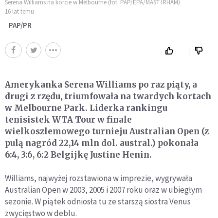
Serena Williams na korcie w Melbourne (fot. PAP/EPA/MAST IRHAM)
16 lat temu
PAP/PR
Amerykanka Serena Williams po raz piąty, a
drugi z rzędu, triumfowała na twardych kortach
w Melbourne Park. Liderka rankingu
tenisistek WTA Tour w finale
wielkoszlemowego turnieju Australian Open (z
pulą nagród 22,14 mln dol. austral.) pokonała
6:4, 3:6, 6:2 Belgijkę Justine Henin.
Williams, najwyżej rozstawiona w imprezie, wygrywała
Australian Open w 2003, 2005 i 2007 roku oraz w ubiegłym
sezonie. W piątek odniosła tu ze starszą siostra Venus
zwycięstwo w deblu.