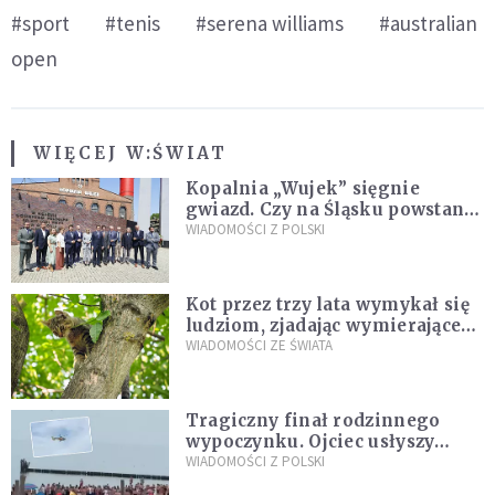
#sport
#tenis
#serena williams
#australian
open
WIĘCEJ W:
ŚWIAT
Kopalnia „Wujek” sięgnie
gwiazd. Czy na Śląsku powstanie
„Dolina Krzemowa”?
WIADOMOŚCI Z POLSKI
Kot przez trzy lata wymykał się
ludziom, zjadając wymierające
kaczki. W końcu popełnił
WIADOMOŚCI ZE ŚWIATA
fatalny błąd
Tragiczny finał rodzinnego
wypoczynku. Ojciec usłyszy
zarzuty
WIADOMOŚCI Z POLSKI