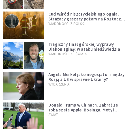
Cud wśród niszczycielskiego ognia.
Strażacy gaszący pożary na Roztoczu
opublikowali niezwykłe zdjęcie
WIADOMOŚCI Z POLSKI
Tragiczny finał górskiej wyprawy.
Diakon zginął w ataku niedźwiedzia
WIADOMOŚCI ZE ŚWIATA
Angela Merkel jako negocjator między
Rosją a UE w sprawie Ukrainy?
WYDARZENIA
Donald Trump w Chinach. Zabrał ze
sobą szefa Apple, Boeinga, Mety i
Muska
ŚWIAT