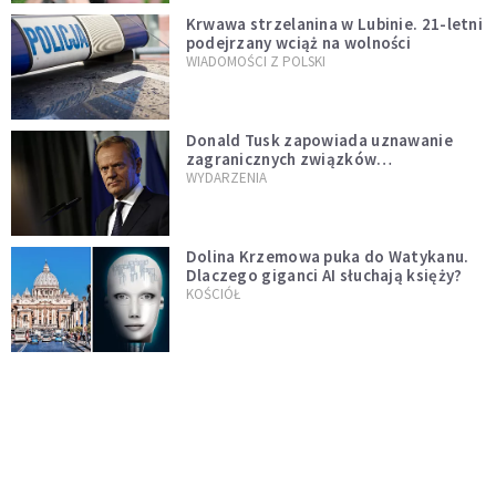
Krwawa strzelanina w Lubinie. 21-letni
podejrzany wciąż na wolności
WIADOMOŚCI Z POLSKI
Donald Tusk zapowiada uznawanie
zagranicznych związków
jednopłciowych. "Państwo oblało ten
WYDARZENIA
test"
Dolina Krzemowa puka do Watykanu.
Dlaczego giganci AI słuchają księży?
KOŚCIÓŁ