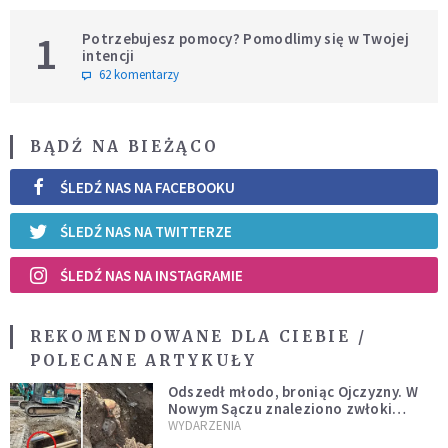
1
Potrzebujesz pomocy? Pomodlimy się w Twojej
intencji
62 komentarzy
BĄDŹ NA BIEŻĄCO
ŚLEDŹ NAS NA FACEBOOKU
ŚLEDŹ NAS NA TWITTERZE
ŚLEDŹ NAS NA INSTAGRAMIE
REKOMENDOWANE DLA CIEBIE /
POLECANE ARTYKUŁY
Odszedł młodo, broniąc Ojczyzny. W
Nowym Sączu znaleziono zwłoki
mężczyzny z czasów potopu
WYDARZENIA
szwedzkiego