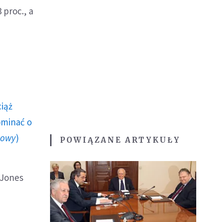
 proc., a
ciąż
ominać o
howy
)
POWIĄZANE ARTYKUŁY
 Jones