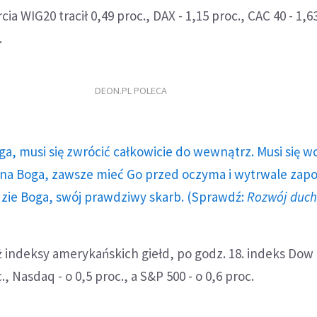
a WIG20 tracił 0,49 proc., DAX - 1,15 proc., CAC 40 - 1,63
.
DEON.PL POLECA
ga, musi się zwrócić całkowicie do wewnątrz. Musi się w
a Boga, zawsze mieć Go przed oczyma i wytrwale zap
dzie Boga, swój prawdziwy skarb. (Sprawdź:
Rozwój duc
 indeksy amerykańskich giełd, po godz. 18. indeks Dow
., Nasdaq - o 0,5 proc., a S&P 500 - o 0,6 proc.