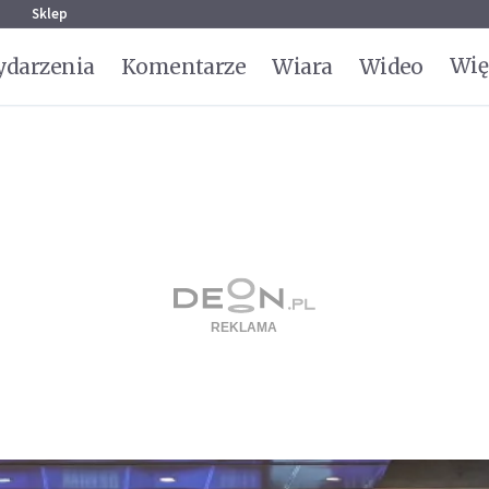
g
Sklep
Wię
darzenia
Komentarze
Wiara
Wideo