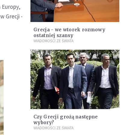
h Europy,
w Grecji -
Grecja - we wtorek rozmowy
ostatniej szansy
WIADOMOŚCI ZE ŚWIATA
Czy Grecji grożą następne
wybory?
WIADOMOŚCI ZE ŚWIATA