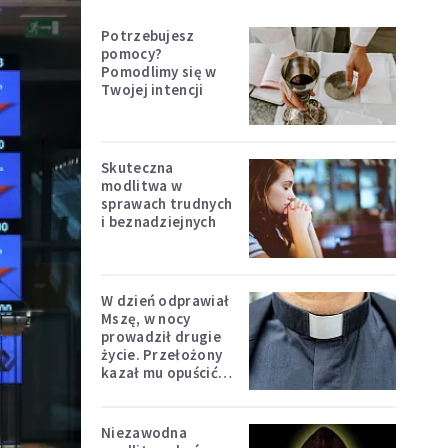
Potrzebujesz
pomocy?
Pomodlimy się w
Twojej intencji
Skuteczna
modlitwa w
sprawach trudnych
i beznadziejnych
W dzień odprawiał
Mszę, w nocy
prowadził drugie
życie. Przełożony
kazał mu opuścić
zakon
Niezawodna