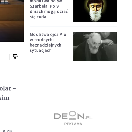
modlitwa do św.
Szarbela. Po 9
dniach mogą dziać
się cuda
Modlitwa ojca Pio
w trudnych i
beznadziejnych
sytuacjach
olar -
tkim
, a za