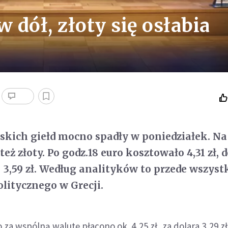
 dół, złoty się osłabia
skich giełd mocno spadły w poniedziałek. Na
też złoty. Po godz.18 euro kosztowało 4,31 zł, d
 - 3,59 zł. Według analityków to przede wszys
olitycznego w Grecji.
za wspólną walutę płacono ok. 4,25 zł, za dolara 3,29 zł