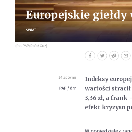
Europejskie giełdy w
ŚWIAT
(fot. PAP/Rafał Guz)
14 lat temu
Indeksy europej
wartości stracił 
PAP / drr
3,36 zł, a frank
efekt kryzysu p
W poniedziałek rano 