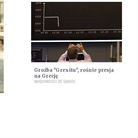
Groźba "Grexitu", rośnie presja
na Grecję
WIADOMOŚCI ZE ŚWIATA