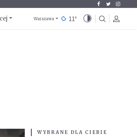
11
°
cej
Warszawa
WYBRANE DLA CIEBIE