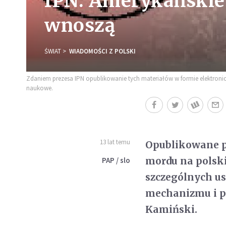
IPN: Amerykańskie 
wnoszą
ŚWIAT
WIADOMOŚCI Z POLSKI
Zdaniem prezesa IPN opublikowanie tych materiałów w formie elektronic
naukowe.
13 lat temu
Opublikowane p
mordu na polsk
PAP / slo
szczególnych us
mechanizmu i pr
Kamiński.