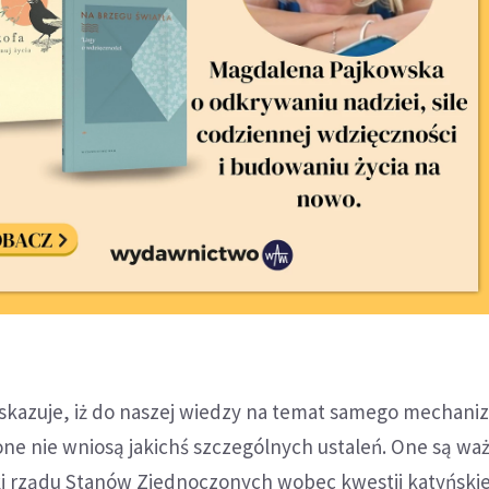
wskazuje, iż do naszej wiedzy na temat samego mechan
ne nie wniosą jakichś szczególnych ustaleń. One są wa
i rządu Stanów Zjednoczonych wobec kwestii katyńskiej 