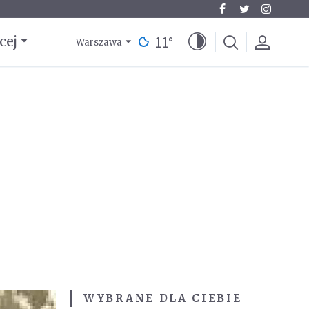
11
°
cej
Warszawa
WYBRANE DLA CIEBIE