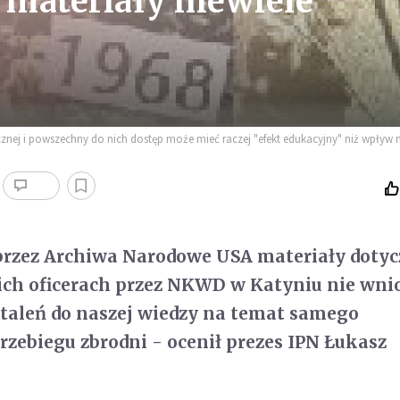
materiały niewiele
znej i powszechny do nich dostęp może mieć raczej "efekt edukacyjny" niż wpływ 
rzez Archiwa Narodowe USA materiały dotyc
ich oficerach przez NKWD w Katyniu nie wni
taleń do naszej wiedzy na temat samego
zebiegu zbrodni - ocenił prezes IPN Łukasz