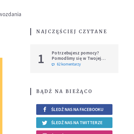
awozdania
NAJCZĘŚCIEJ CZYTANE
Potrzebujesz pomocy?
1
Pomodlimy się w Twojej
intencji
62 komentarzy
BĄDŹ NA BIEŻĄCO
ŚLEDŹ NAS NA FACEBOOKU
ŚLEDŹ NAS NA TWITTERZE