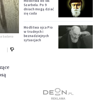
modlitwa do św.
Szarbela. Po 9
dniach mogą dziać
się cuda
Modlitwa ojca Pio
w trudnych i
beznadziejnych
na badania
sytuacjach
zące
osą