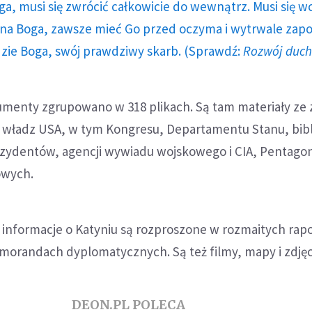
ga, musi się zwrócić całkowicie do wewnątrz. Musi się w
a Boga, zawsze mieć Go przed oczyma i wytrwale zap
dzie Boga, swój prawdziwy skarb. (Sprawdź:
Rozwój duc
enty zgrupowano w 318 plikach. Są tam materiały ze 
 władz USA, w tym Kongresu, Departamentu Stanu, bibl
ydentów, agencji wywiadu wojskowego i CIA, Pentagon
owych.
 informacje o Katyniu są rozproszone w rozmaitych rap
emorandach dyplomatycznych. Są też filmy, mapy i zdjęc
DEON.PL POLECA