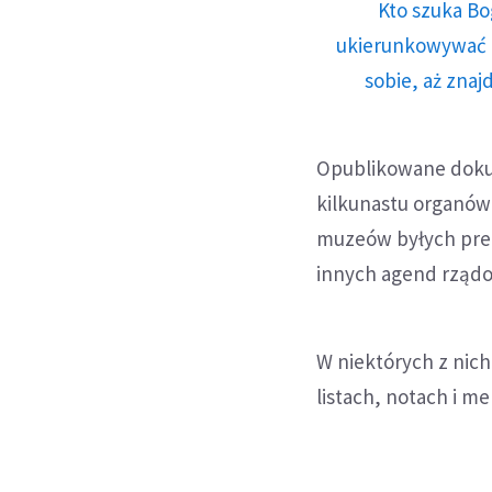
Kto szuka Bo
ukierunkowywać n
sobie, aż znaj
Opublikowane dokum
kilkunastu organów
muzeów byłych prez
innych agend rząd
W niektórych z nich
listach, notach i m