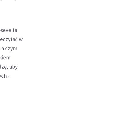
osevelta
zeczytać w
, a czym
ykiem
dzę, aby
ych -