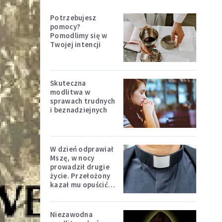
Potrzebujesz
pomocy?
Pomodlimy się w
Twojej intencji
Skuteczna
modlitwa w
sprawach trudnych
i beznadziejnych
W dzień odprawiał
Mszę, w nocy
prowadził drugie
życie. Przełożony
kazał mu opuścić
zakon
Niezawodna