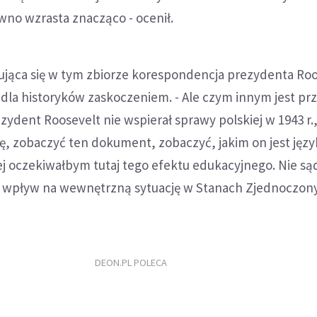
wno wzrasta znacząco - ocenił.
dująca się w tym zbiorze korespondencja prezydenta Ro
t dla historyków zaskoczeniem. - Ale czym innym jest pr
zydent Roosevelt nie wspierał sprawy polskiej w 1943 r.
zę, zobaczyć ten dokument, zobaczyć, jakim on jest jęz
ej oczekiwałbym tutaj tego efektu edukacyjnego. Nie są
ek wpływ na wewnętrzną sytuację w Stanach Zjednoczon
DEON.PL POLECA