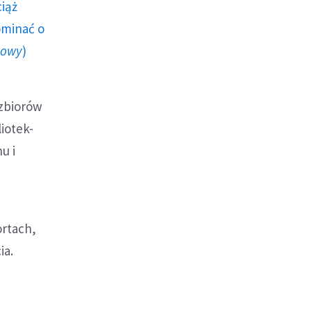
ciąż
ominać o
howy
)
zbiorów
iotek-
u i
ortach,
ia.